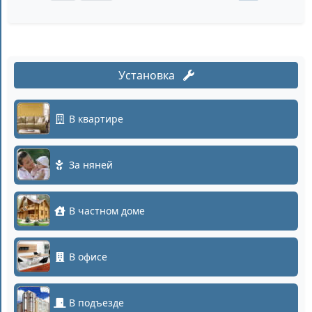
Установка
В квартире
За няней
В частном доме
В офисе
В подъезде