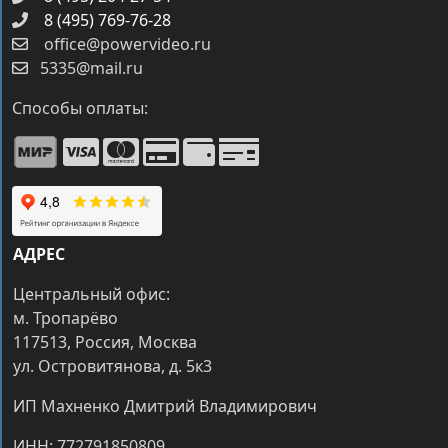
8 (495) 769-76-28
office@powervideo.ru
5335@mail.ru
Способы оплаты:
АДРЕС
Центральный офис:
м. Тропарёво
117513, Россия, Москва
ул. Островитянова, д. 5к3
ИП Махненко Дмитрий Владимирович
ИНН: 772791850809