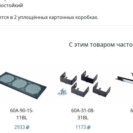
мостойкий
ется в 2 уплощённых картонных коробках.
С этим товаром част
60A-90-15-
60A-31-08-
6
11BL
31BL
2933
1173