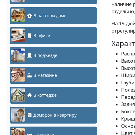
наличие 
отдельно)
В частном доме
На 19-дю
отрегули
В офисе
Характ
Распр
В подъезде
Высот
Высот
Шири
В магазине
Глуби
Полез
В коттедже
Перед
Задня
Боков
Домофон в квартиру
Крыша
Основ
Цвет 
На складе