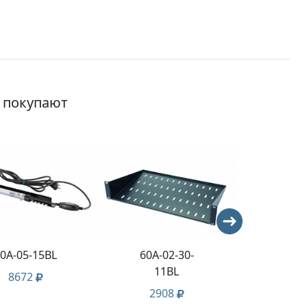
о покупают
0A-05-15BL
60A-02-30-
21D-S
11BL
8672
29
2908