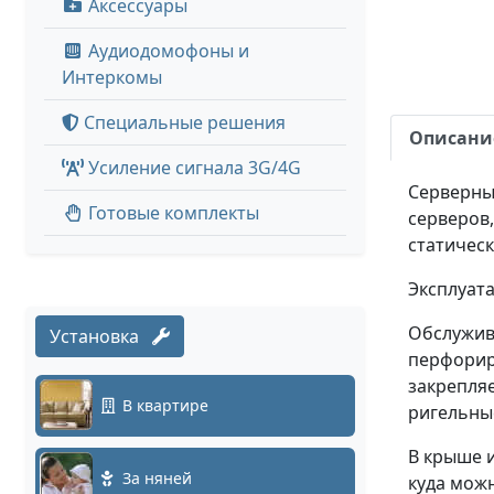
Аксессуары
Аудиодомофоны и
Интеркомы
Специальные решения
Описани
Усиление сигнала 3G/4G
Серверный
Готовые комплекты
серверов,
статическ
Эксплуата
Обслужив
Установка
перфориро
закрепляе
В квартире
ригельны
В крыше и
За няней
куда можн