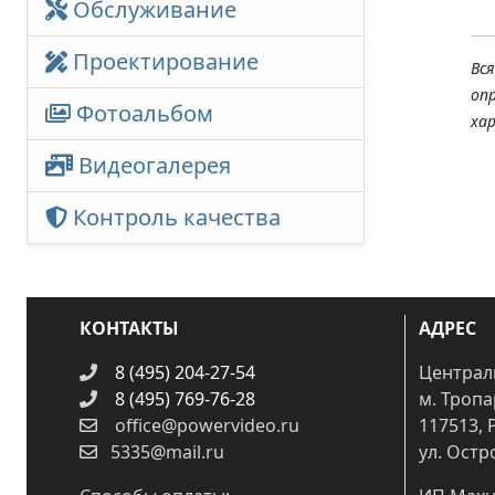
Обслуживание
Проектирование
Вс
оп
Фотоальбом
ха
Видеогалерея
Контроль качества
КОНТАКТЫ
АДРЕС
8 (495) 204-27-54
Централ
8 (495) 769-76-28
м. Троп
office@powervideo.ru
117513, 
5335@mail.ru
ул. Остр