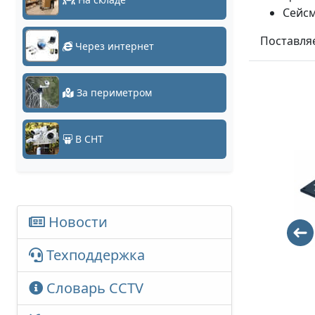
Сейс
Поставля
Через интернет
За периметром
В СНТ
Новости
Техподдержка
60A-41-58-
60A-03-58-
11SL
11BL
Словарь CCTV
3061
8060