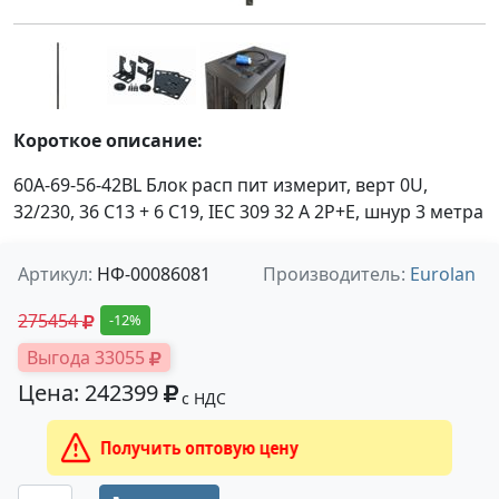
Короткое описание:
60A-69-56-42BL Блок расп пит измерит, верт 0U,
32/230, 36 C13 + 6 C19, IEC 309 32 A 2P+E, шнур 3 метра
Артикул:
НФ-00086081
Производитель:
Eurolan
275454
-12%
Выгода 33055
Цена: 242399
с НДС
Получить оптовую цену