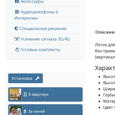
Аксессуары
Аудиодомофоны и
Интеркомы
Специальные решения
Описани
Усиление сигнала 3G/4G
Лоток дл
Готовые комплекты
без прим
(вертикал
Характ
Высот
Установка
Высот
Шири
В квартире
Глуби
Матер
Цвет 
За няней