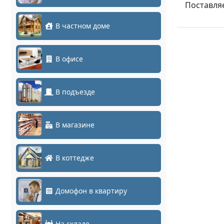
Поставляе
В частном доме
В офисе
В подъезде
В магазине
В коттедже
Домофон в квартиру
На складе