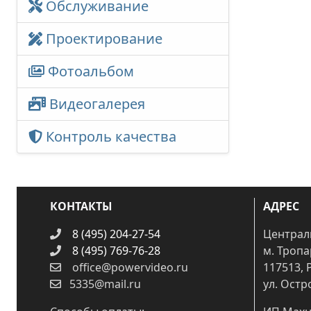
Обслуживание
Проектирование
Фотоальбом
Видеогалерея
Контроль качества
КОНТАКТЫ
АДРЕС
8 (495) 204-27-54
Централ
8 (495) 769-76-28
м. Троп
office@powervideo.ru
117513, 
5335@mail.ru
ул. Остр