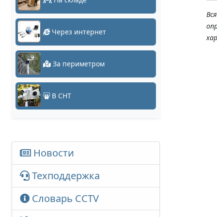
Вс
оп
Через интернет
ха
За периметром
В СНТ
Новости
Техподдержка
Словарь CCTV