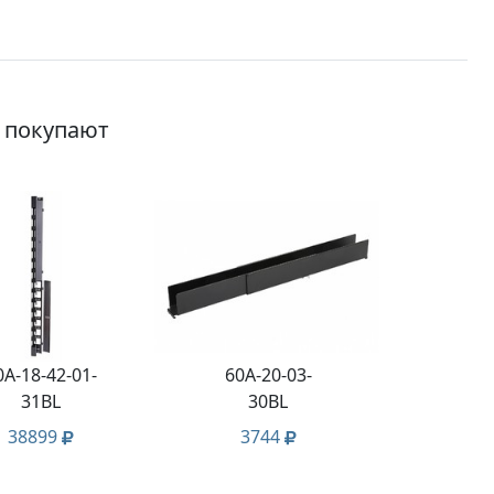
о покупают
0A-18-42-01-
60A-20-03-
31BL
30BL
38899
3744