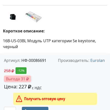
Короткое описание:
16B-U5-03BL Модуль UTP категории 5е keystone,
черный
Артикул:
НФ-00086691
Производитель:
Eurolan
258
-12%
Выгода 31
Цена: 227
с НДС
Получить оптовую цену