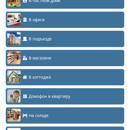
В частном доме
В офисе
В подъезде
В магазине
В коттедже
Домофон в квартиру
На складе