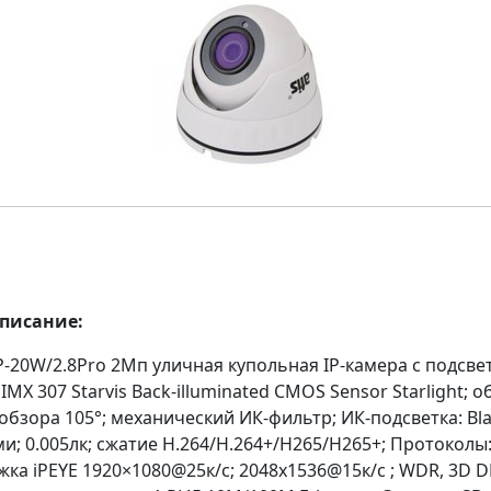
описание:
-20W/2.8Pro 2Мп уличная купольная IP-камера с подсве
 IMX 307 Starvis Back‐illuminated CMOS Sensor Starlight; 
 обзора 105°; механический ИК-фильтр; ИК-подсветка: Bla
; 0.005лк; сжатие H.264/H.264+/H265/H265+; Протоколы: 
ка iPEYE 1920×1080@25к/с; 2048х1536@15к/с ; WDR, 3D D