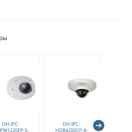
ары
DH-IPC-
DH-IPC-
DH-
PW1220FP-S-
HDB4200CP-A-
HDW52