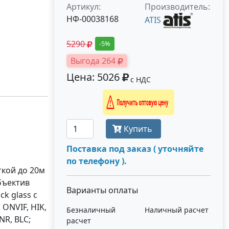
Артикул:
Производитель:
НФ-00038168
ATIS
5290
-5%
Выгода 264
Цена: 5026
с НДС
Получить оптовую цену
Купить
Поставка под заказ ( уточняйте
по телефону ).
ткой до 20м
объектив
Варианты оплаты
ck glass c
ONVIF, HIK,
Безналичный
Наличный расчет
NR, BLC;
расчет