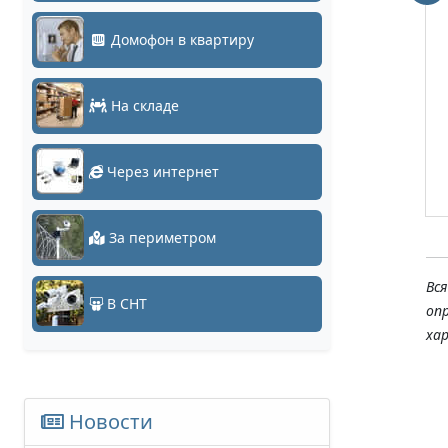
ASE-0280B
25990 руб.
Домофон в квартиру
0 руб.
Заказать
Заказать
На складе
Через интернет
За периметром
Вс
В СНТ
оп
ха
Новости