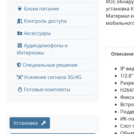
ROI; обнару
Блоки питания
установка К
Материал к
Контроль доступа
мобильного
Аксессуары
Аудиодомофоны и
Интеркомы
Описани
Специальные решения
IP ви
1/2.8
Усиление сигнала 3G/4G
Разре
Готовые комплекты
H264/
Фикс
Встр
Подд
ИК-по
Установка
Слот 
Обна