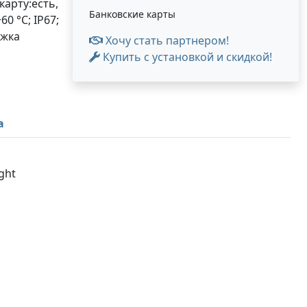
карту:есть,
Банковские карты
0 °C; IP67;
ржка
Хочу стать партнером!
Купить с установкой и скидкой!
а
ght