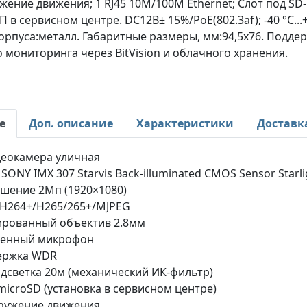
жение движения; 1 RJ45 10M/100M Ethernet; Слот под SD-
П в сервисном центре. DC12В± 15%/PoE(802.3af); -40 °C...+6
орпуса:металл. Габаритные размеры, мм:94,5x76. Подде
 мониторинга через BitVision и облачного хранения.
е
Доп. описание
Характеристики
Доставк
деокамера уличная
" SONY IMX 307 Starvis Back‐illuminated CMOS Sensor Starli
шение 2Мп (1920×1080)
H264+/H265/265+/MJPEG
ированный объектив 2.8мм
оенный микрофон
ержка WDR
дсветка 20м (механический ИК-фильтр)
microSD (установка в сервисном центре)
ружение движения