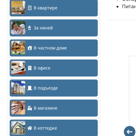
Питан
В квартире
За няней
В частном доме
В офисе
В подъезде
В магазине
DH-IPC-
KN-DE208F28BR
В коттедже
HDW4231EMP-