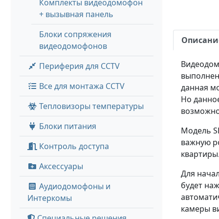
Комплекты видеодомофон
+ вызывная панель
Блоки сопряжения
Описани
видеодомофонов
Видеодомо
Периферия для CCTV
выполнен
Все для монтажа CCTV
данная м
Но данно
Тепловизоры температуры
возможнос
Блоки питания
Модель SL
важную р
Контроль доступа
квартиры
Аксессуары
Для начал
будет на
Аудиодомофоны и
автомати
Интеркомы
камеры в
Специальные решения