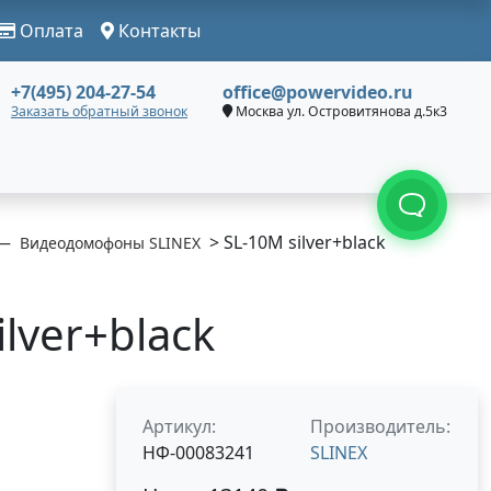
Оплата
Контакты
+7(495) 204-27-54
office@powervideo.ru
Заказать обратный звонок
Москва ул. Островитянова д.5к3
> SL-10M silver+black
Видеодомофоны SLINEX
lver+black
Артикул:
Производитель:
НФ-00083241
SLINEX