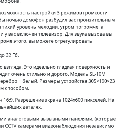
домофона.
возможность настройки 3 режимов громкости
чтобы ночью домофон разбудил вас пронзительным
 тихий уровень мелодии, утром погромче, а
 у вас включен телевизор. Для звука вызова вы
роме этого, вы можете отрегулировать
о 32 Гб.
 взгляда. Это идеально гладкая поверхность и
лядит очень стильно и дорого. Модель SL-10M
серебро + белый. Размеры устройства 305×190×23
ым способом.
 16:9. Разрешение экрана 1024х600 пикселей. На
льчайших деталях.
ыми аналоговыми вызывными панелями, (которые
ыми CCTV камерами видеонаблюдения независимо