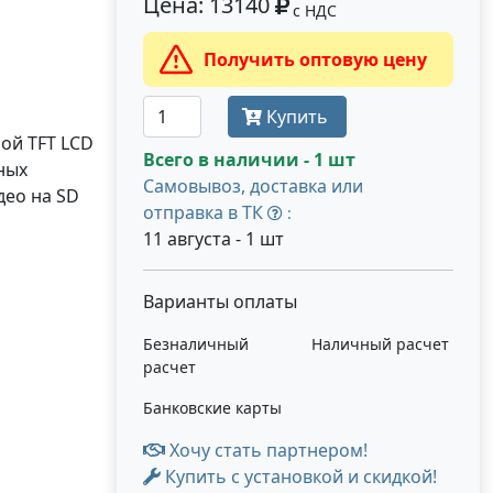
Цена: 13140
с НДС
Получить оптовую цену
Купить
ной TFT LCD
Всего в наличии - 1 шт
ных
Самовывоз, доставка или
део на SD
отправка в ТК
:
11 августа - 1 шт
Варианты оплаты
Безналичный
Наличный расчет
расчет
Банковские карты
Хочу стать партнером!
Купить с установкой и скидкой!