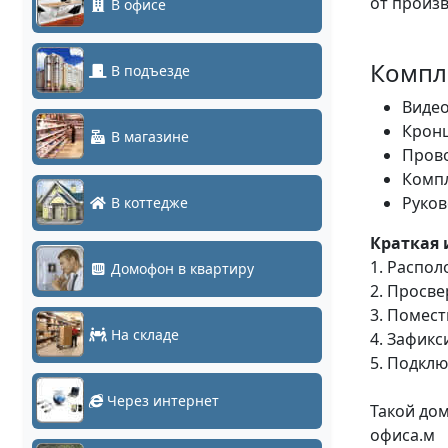
от произв
В офисе
Компл
В подъезде
Видео
Кронш
В магазине
Прово
Компл
Руков
В коттедже
Краткая
1. Распо
Домофон в квартиру
2. Просве
3. Помест
На складе
4. Зафик
5. Подкл
Через интернет
Такой до
офиса.м