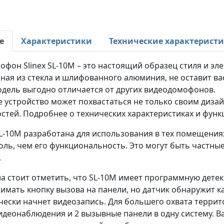
е
Характеристики
Технические характерист
фон Slinex SL-10M – это настоящий образец стиля и эле
ная из стекла и шлифованного алюминия, не оставит в
одель выгодно отличается от других видеодомофонов.
е устройство может похвастаться не только своим диз
тей. Подробнее о технических характеристиках и функц
-10M разработана для использования в тех помещениях
оль, чем его функциональность. Это могут быть частн
.
а стоит отметить, что SL-10M имеет программную детек
жимать кнопку вызова на панели, но датчик обнаружит 
чески начнет видеозапись. Для большего охвата терри
идеонаблюдения и 2 вызывные панели в одну систему. В