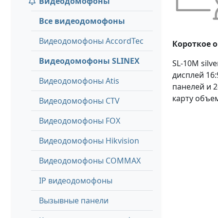
Видеодомофоны
Все видеодомофоны
Видеодомофоны AccordTec
Короткое 
Видеодомофоны SLINEX
SL-10M silv
дисплей 16
Видеодомофоны Atis
панелей и 2
карту объем
Видеодомофоны CTV
Видеодомофоны FOX
Видеодомофоны Hikvision
Видеодомофоны COMMAX
IP видеодомофоны
Вызывные панели