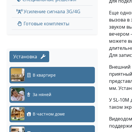
для подкл
Усиление сигнала 3G/4G
Еще одно
вызова в 
Готовые комплекты
звуком в
вечером –
можете в
длительн
Для запис
Установка
Внешний в
приятный 
В квартире
представл
мм. Уста
За няней
У SL-10M 
таком эк
В частном доме
Видеодом
поддержи