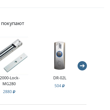
о покупают
J2000-Lock-
DR-02L
DR
MG280
504
6
2880