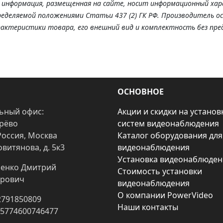
я информация, размещенная на сайте, носит информационный хар
ределяемой положениями Статьи 437 (2) ГК РФ. Производитель о
рактеристики товара, его внешний вид и комплектность без пре
ОСНОВНОЕ
ьный офис:
Акции и скидки на установ
арёво
систем видеонаблюдения
Россия, Москва
Каталог оборудования для
овитянова, д. 5к3
видеонаблюдения
Установка видеонаблюден
енко Дмитрий
Стоимость установки
рович
видеонаблюдения
О компании PowerVideo
2791850809
Наши контакты
25774600746477