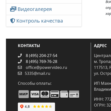
Вс
оп
Видеогалерея
ха
Контроль качества
КОНТАКТЫ
АДРЕС
8 (495) 204-27-54
Централ
8 (495) 769-76-28
м. Троп
office@powervideo.ru
117513, 
5335@mail.ru
ул. Остр
Способы оплаты:
ИП Махн
Владими
ИНН: 77
ОГРН: 3