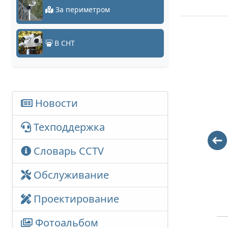
За периметром
В СНТ
Новости
Техподдержка
Словарь CCTV
DR-02L
DR-03i
Обслуживание
504
689
Проектирование
Фотоальбом