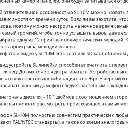
юченных камер и панелей, они будут запитываться от 
й отличительной особенностью SL-10M можно назвать 
зависимости от времени суток. Вряд ли вы захотите, 
ызова, поэтому можно настроить на ночное время самый
 самый громкий, чтобы точно услышать вызов, даже если
ыбрать одну из 12 приятных полифонических мелодий. К
ость проигрыша мелодии вызова.
и фото и видео у SL-10M есть слот для SD карт объемом д
ид устройств SL линейки способен впечатлить с первого
глянец. До них хочется дотрагиваться. Устройство выг
ена в двух цветовых комбинациях: серебро + черный и 
навливать данный домофон следует настенным накладн
диагональ дисплея – 10,1 дюймов с соотношением сторон
ране вы сможете рассмотреть происходящее в самых ме
офон SL-10М полностью совместим практически с люб
вают PAL/NTSC стандарты), а также со всеми аналогов