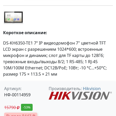
Короткое описание:
DS-KH6350-TE1 7“ IP видеодомофон 7" цветной TFT
LCD экран с разрешением 1024*600; встроенные
микрофон и динамик; слот для TF карты до 128Гб;
тревожные входы/выходы 8/2; 1 RS-485; 1 RJ-45
10M/100M Ethernet; DC12В/PoE; 10Вт; -10 °C...+50°C;
размер 175 × 113.5 × 21 мм
Артикул:
Производитель:
Hikvision
НФ-00114959
15790
-53%