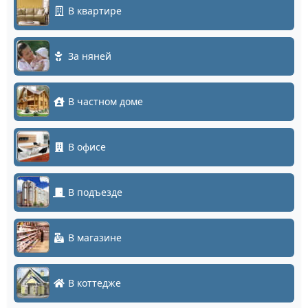
В квартире
За няней
В частном доме
В офисе
В подъезде
В магазине
В коттедже