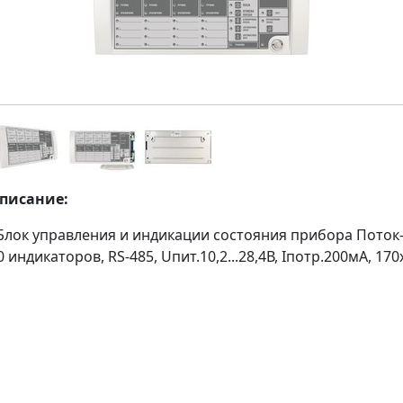
описание:
Блок управления и индикации состояния прибора Поток-
0 индикаторов, RS-485, Uпит.10,2...28,4В, Iпотр.200мА, 17