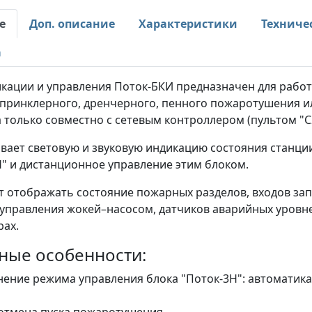
е
Доп. описание
Характеристики
Техниче
а
икации и управления Поток-БКИ предназначен для работ
спринклерного, дренчерного, пенного пожаротушения и
только совместно с сетевым контроллером (пультом "С2
вает световую и звуковую индикацию состояния станци
Н" и дистанционное управление этим блоком.
т отображать состояние пожарных разделов, входов зап
управления жокей–насосом, датчиков аварийных уровней
рах.
ные особенности:
ение режима управления блока "Поток-3Н": автоматик