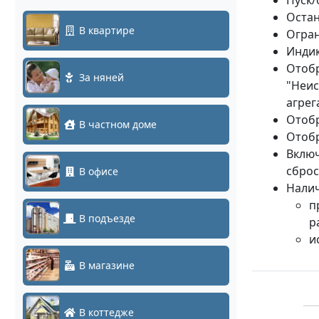
Пуск/
Остан
В квартире
Огран
Индик
Отобр
За няней
"Неис
агрег
Отобр
В частном доме
Отобр
Включ
сброс
В офисе
Налич
п
В подъезде
р
и
В магазине
В коттедже