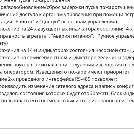
отмена пуска пожаротушения
ов/возобновление/сброс задержки пуска пожаротушен
ичение доступа к органам управления при помощи вст
ация "Работа" и "Доступ" (к органам управления)
ажение на 24-х двухцветных индикаторах состояния 4-х 
правность агрегата", "Авария питания", "Ручное управ
ату)
ажения на 14-и индикаторах состояния насосной станц
ажение на семисегментном индикаторе величины задерж
ение звукового сигнала при получении извещения о н
а оператором. Извещения о пожаре имеют приоритет
ие 2-х проводного интерфейса RS-485 позволяет:
роизводить изменение сетевого адреса и запись конф
азделов, состояния которых будет отображать блок инд
спользовать его в комплексных интегрированных систе