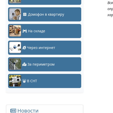
Вс
оп
Домофон в квартиру
ха
На складе
Через интернет
За периметром
В СНТ
Новости