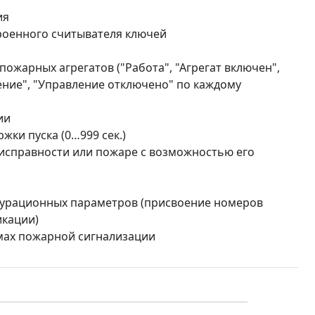
ия
роенного считывателя ключей
пожарных агрегатов ("Работа", "Агрегат включен",
ление", "Управление отключено" по каждому
ии
ки пуска (0…999 сек.)
еисправности или пожаре с возможностью его
игурационных параметров (присвоение номеров
икации)
мах пожарной сигнализации