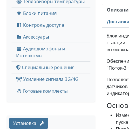
Тепловизоры температуры
Описани
Блоки питания
Доставк
Контроль доступа
Блок инд
Аксессуары
станции 
Аудиодомофоны и
возможна 
Интеркомы
Обеспечи
Специальные решения
"Поток-3
Усиление сигнала 3G/4G
Позволяе
датчиков 
Готовые комплекты
индикато
Основ
Измен
пуска
Установка