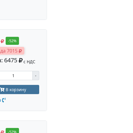
0
-52%
да 7015
: 6475
с НДС
-
В корзину
з
0
-52%