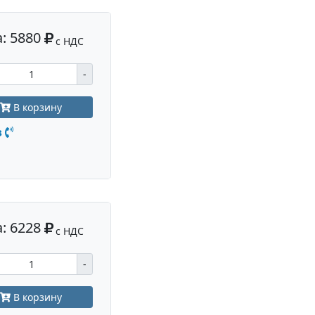
: 5880
с НДС
-
В корзину
з
: 6228
с НДС
-
В корзину