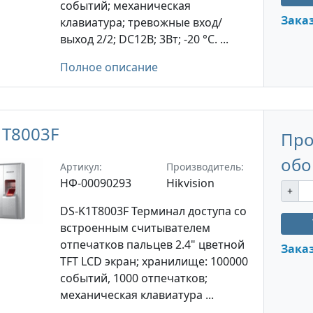
событий; механическая
Зака
клавиатура; тревожные вход/
выход 2/2; DC12В; 3Вт; -20 °C. ...
Полное описание
1T8003F
Про
обо
Артикул:
Производитель:
НФ-00090293
Hikvision
+
DS-K1T8003F Терминал доступа со
встроенным считывателем
отпечатков пальцев 2.4" цветной
Зака
TFT LCD экран; хранилище: 100000
событий, 1000 отпечатков;
механическая клавиатура ...