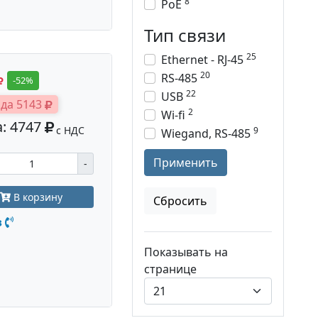
8
PoE
Тип связи
25
Ethernet - RJ-45
20
RS-485
-52%
22
USB
да 5143
2
Wi-fi
: 4747
с НДС
9
Wiegand, RS-485
Применить
-
В корзину
Сбросить
з
Показывать на
странице