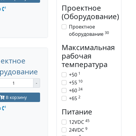
Проектное
з
(Оборудование)
Проектное
30
оборудование
Максимальная
рабочая
ектное
температура
рудование
1
+50
10
+55
-
24
+60
2
В корзину
+65
з
Питание
45
12VDC
9
24VDC