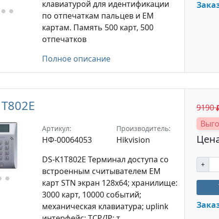
клавиатурой для идентификации
Зака
по отпечаткам пальцев и EM
картам. Память 500 карт, 500
отпечатков
Полное описание
1T802E
9190
Выго
Артикул:
Производитель:
Цена
НФ-00064053
Hikvision
DS-K1T802E Терминал доступа со
+
встроенным считывателем EM
карт STN экран 128х64; хранилище:
3000 карт, 10000 событий;
Зака
механическая клавиатура; uplink
интерфейс: TCP/IP; т ...