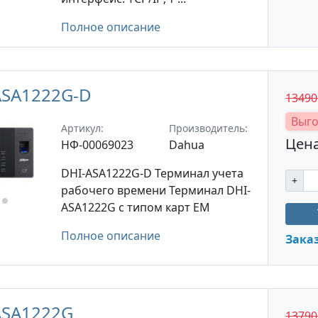
Полное описание
ASA1222G-D
1349
Выго
Артикул:
Производитель:
Цена
НФ-00069023
Dahua
DHI-ASA1222G-D Терминал учета
+
рабочего времени Терминал DHI-
ASA1222G с типом карт EM
Полное описание
Зака
ASA1222G
1379