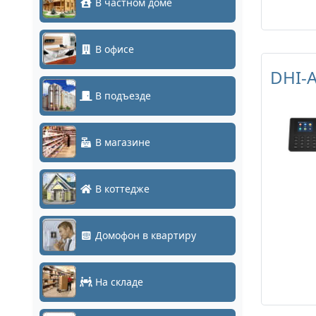
В частном доме
В офисе
DHI-
В подъезде
В магазине
В коттедже
Домофон в квартиру
На складе