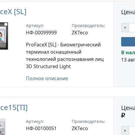
ceX [SL]
Цена
Артикул:
Производитель:
+
НФ-00099999
ZKTeco
ProFaceX [SL] - Биометрический
терминал оснащенный
В нал
технологией распознавания лиц
13 авг
3D Structured Light
Полное описание
ce15[TI]
Цена
Артикул:
Производитель:
НФ-00100051
ZKTeco
+