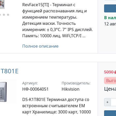
RevFace15[TI] - Терминал с
функцией распознавания лиц и
измерением температуры.
В нал
Детекция маски. Точность
12 авг
измерения: ± 0,3°C. 7" IPS дисплей.
Память: 10000 лиц. WiFi,TCP/I ...
Полное описание
1T801E
5090
Выго
Артикул:
Производитель:
Цена
НФ-00064051
Hikvision
DS-K1T801E Терминал доступа со
+
встроенным считывателем EM
карт Хранилище: 3000 карт, 10000