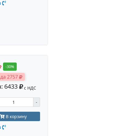
з
-30%
да 2757
: 6433
с НДС
-
В корзину
з