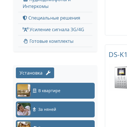
Интеркомы
Специальные решения
Усиление сигнала 3G/4G
Готовые комплекты
DS-K
Установка
В квартире
За няней