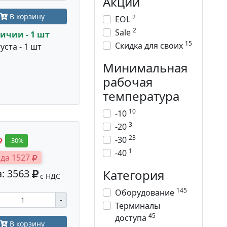
Акции
В корзину
2
EOL
2
Sale
ичии - 1 шт
15
Скидка для своих
уста - 1 шт
Минимальная
рабочая
температура
10
-10
3
-20
23
-30
-30%
1
-40
да 1527
Категория
: 3563
с НДС
145
Оборудование
-
Терминалы
45
доступа
В корзину