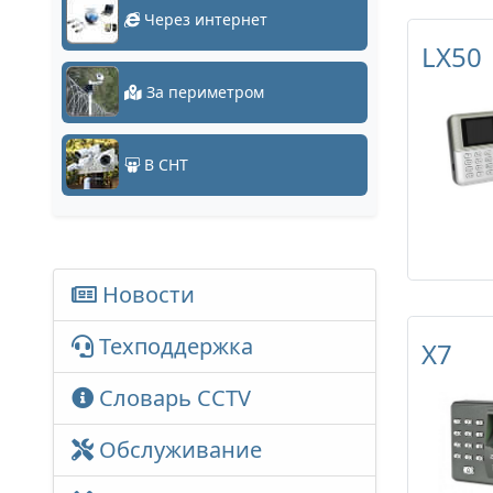
Через интернет
LX50
За периметром
В СНТ
Новости
Техподдержка
X7
Словарь CCTV
Обслуживание