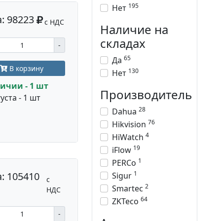
195
Нет
: 98223
с НДС
Наличие на
складах
-
65
Да
В корзину
130
Нет
ичии - 1 шт
Производитель
уста - 1 шт
28
Dahua
76
Hikvision
4
HiWatch
19
iFlow
1
PERCo
1
: 105410
Sigur
с
2
Smartec
НДС
64
ZKTeco
-