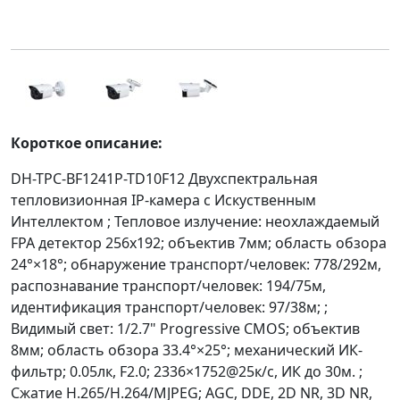
Короткое описание:
DH-TPC-BF1241P-TD10F12 Двухспектральная
тепловизионная IP-камера с Искуственным
Интеллектом ; Тепловое излучение: неохлаждаемый
FPA детектор 256x192; объектив 7мм; область обзора
24°×18°; обнаружение транспорт/человек: 778/292м,
распознавание транспорт/человек: 194/75м,
идентификация транспорт/человек: 97/38м; ;
Видимый свет: 1/2.7" Progressive CMOS; объектив
8мм; область обзора 33.4°×25°; механический ИК-
фильтр; 0.05лк, F2.0; 2336×1752@25к/с, ИК до 30м. ;
Сжатие H.265/H.264/MJPEG; AGC, DDE, 2D NR, 3D NR,