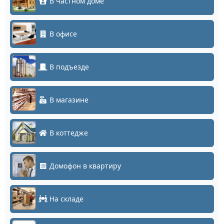
В частном доме
В офисе
В подъезде
В магазине
В коттедже
Домофон в квартиру
На складе