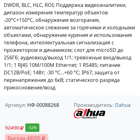
DWDR, BLC, HLC, ROI; Поддержка видеоаналитики,
дипазон измерения температур объектов
-20°C+150°C, обнаружение возгорания,
автоматическое слежение за горячими и холодными
объектами, обнаружение курения и использования
телефона, интеллектуальная сигнализация с
прожектором и динамиком; слот для microSD до
256Гб; аудиовход/выход 1/1; тревожные вход/выход
1/1; 1 RJ45 10M/100M Ethernet; 1 RS485; питание
DC12В/PoE; 14Вт; -30 °C...+60 °C; IP67; защита от
перенапряжения до 6кВ; статического разряда
прикосновение/возд
Артикул:
НФ-00088268
Производитель:
Dahua
92490
-52%
Выгода 48095