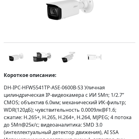
Короткое описание:
DH-IPC-HFW5541TP-ASE-0600B-S3 Уличная
цилиндрическая IP-видеокамера с ИИ 5Мп; 1/2.7”
CMOS; объектив 6.0мм; механический ИК-фильтр;
WDR(120дБ); чувствительность 0.0009лк@F1.6;
сжатие: H.265+, H.265, H.264+, H.264, MJPEG; 4 потока
до 5Мп@25к/с; видеоаналитика: SMD 3.0
(интеллектуальный детектор движения), AI SSA