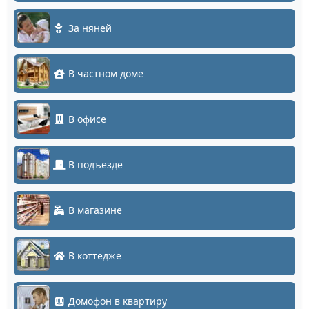
За няней
В частном доме
В офисе
В подъезде
В магазине
В коттедже
Домофон в квартиру