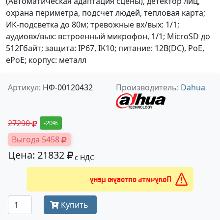
(Автоматическая адаптация сцены), детектор лиц,
охрана периметра, подсчет людей, тепловая карта;
ИК-подсветка до 80м; тревожные вх/вых: 1/1;
аудиовх/вых: встроенный микрофон, 1/1; MicroSD до
512Гбайт; защита: IP67, IK10; питание: 12В(DC), PoE,
ePoE; корпус: металл
Артикул:
НФ-00120432
Производитель:
Dahua
27290
-20%
Выгода 5458
Цена: 21832
с НДС
Получить оптовую цену
Купить