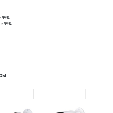
е 95%
ее 95%
ары