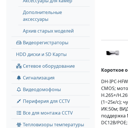
Аксессуары для камер
Дополнительные
аксессуары
Архив старых моделей
Видеорегистраторы
HDD диски и SD Карты
Сетевое оборудование
Короткое 
Сигнализация
DH-IPC-HFW
CMOS; мото
Видеодомофоны
H.265+/H.26
Периферия для CCTV
(1~25к/c); 
ИК:50м; ВИ
Все для монтажа CCTV
поддержка M
DC12В/POE; 
Тепловизоры температуры