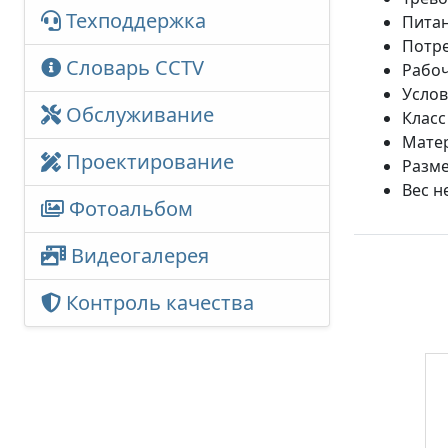
Техподдержка
Питани
Потре
Словарь CCTV
Рабоч
Услов
Обслуживание
Класс
Матер
Проектирование
Разме
Вес не
Фотоальбом
Видеогалерея
Контроль качества