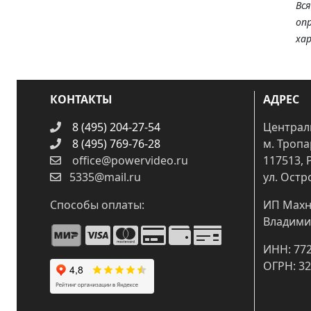
Вс
оп
ха
КОНТАКТЫ
АДРЕС
8 (495) 204-27-54
Централ
8 (495) 769-76-28
м. Троп
office@powervideo.ru
117513, 
5335@mail.ru
ул. Остр
Способы оплаты:
ИП Махн
Владими
ИНН: 77
ОГРН: 3