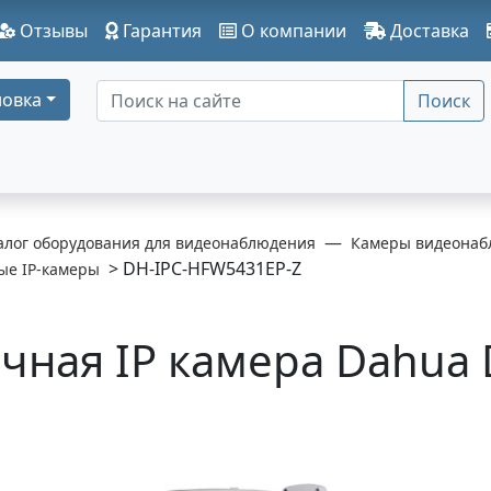
Отзывы
Гарантия
О компании
Доставка
овка
Поиск
алог оборудования для видеонаблюдения
Камеры видеонаб
> DH-IPC-HFW5431EP-Z
ые IP-камеры
чная IP камера Dahua