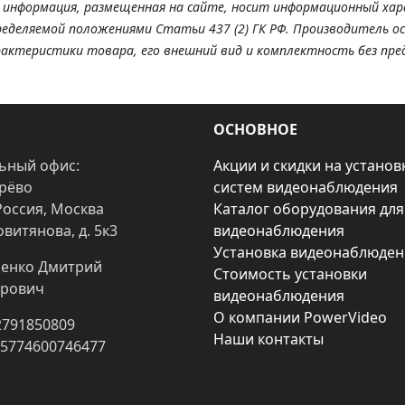
я информация, размещенная на сайте, носит информационный хар
ределяемой положениями Статьи 437 (2) ГК РФ. Производитель о
рактеристики товара, его внешний вид и комплектность без пре
ОСНОВНОЕ
ьный офис:
Акции и скидки на установ
арёво
систем видеонаблюдения
Россия, Москва
Каталог оборудования для
овитянова, д. 5к3
видеонаблюдения
Установка видеонаблюден
енко Дмитрий
Стоимость установки
рович
видеонаблюдения
О компании PowerVideo
2791850809
Наши контакты
25774600746477