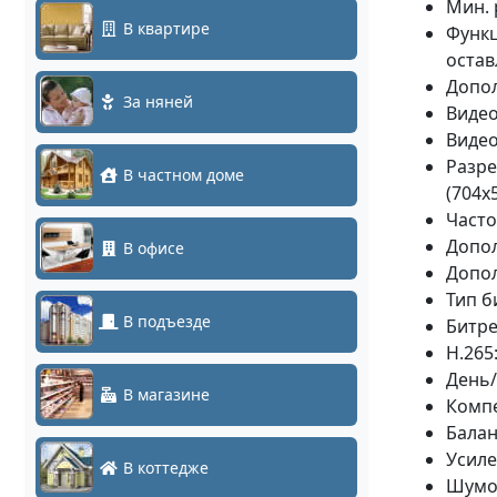
Мин. 
В квартире
Функц
остав
Допол
За няней
Видео
Видео
Разре
В частном доме
(704x
Часто
Допол
В офисе
Допол
Тип б
В подъезде
Битре
H.265
День/
В магазине
Компе
Балан
Усиле
В коттедже
Шумоп