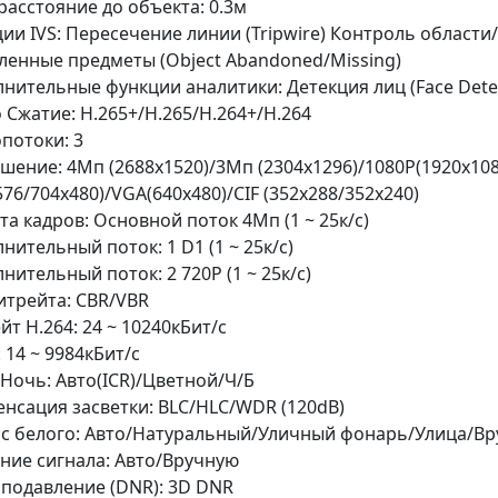
расстояние до объекта: 0.3м
ии IVS: Пересечение линии (Tripwire) Контроль области
ленные предметы (Object Abandoned/Missing)
нительные функции аналитики: Детекция лиц (Face Dete
 Сжатие: H.265+/H.265/H.264+/H.264
потоки: 3
шение: 4Mп (2688x1520)/3Mп (2304x1296)/1080P(1920x108
576/704x480)/VGA(640x480)/CIF (352x288/352x240)
та кадров: Основной поток 4Мп (1 ~ 25к/с)
нительный поток: 1 D1 (1 ~ 25к/с)
нительный поток: 2 720P (1 ~ 25к/с)
итрейта: CBR/VBR
йт H.264: 24 ~ 10240кБит/с
: 14 ~ 9984кБит/с
Ночь: Авто(ICR)/Цветной/Ч/Б
нсация засветки: BLC/HLC/WDR (120dB)
с белого: Авто/Натуральный/Уличный фонарь/Улица/В
ние сигнала: Авто/Вручную
одавление (DNR): 3D DNR