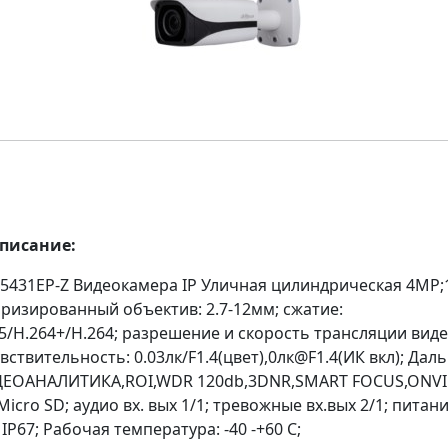
описание:
5431EP-Z Видеокамера IP Уличная цилиндрическая 4MP;
ризированный объектив: 2.7-12мм; сжатие:
5/H.264+/H.264; разрешение и скорость трансляции вид
чувствительность: 0.03лк/F1.4(цвет),0лк@F1.4(ИК вкл); Дал
ДЕОАНАЛИТИКА,ROI,WDR 120db,3DNR,SMART FOCUS,ONVI
icro SD; аудио вх. вых 1/1; тревожные вх.вых 2/1; питани
IP67; Рабочая температура: -40 -+60 С;