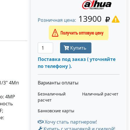
13900
Розничная цена:
Получить оптовую цену
Купить
Поставка под заказ ( уточняйте
по телефону ).
1/3" 4Mп
Варианты оплаты
Безналичный
Наличный расчет
ео: 4MP
расчет
ьность
F;
Банковские карты
е:
Хочу стать партнером!
Купить с установкой и скидкой!