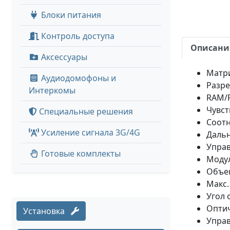
Блоки питания
Контроль доступа
Описани
Аксессуары
Матри
Аудиодомофоны и
Разр
Интеркомы
RAM/
Чувст
Специальные решения
Соотн
Усиление сигнала 3G/4G
Дальн
Управ
Готовые комплекты
Модул
Объек
Макс.
Угол 
Оптич
Установка
Упра