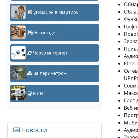
Обна
Облас
Домофон в квартиру
Функц
Цифро
На складе
Повор
Зерка
Прива
Через интернет
Аудио
Ethern
Сетев
За периметром
UPnP;
Совме
Макси
В СНТ
Cлот 
Веб и
Прогр
Мобил
Новости
Аудио
Трево