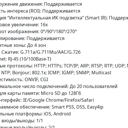
ружение движения: Поддерживается
ть интереса (ROI): Поддерживается
ия “Интеллектуальная ИК подсветка” (Smart IR): Поддер
вое увеличение: 16x
от изображения: 0°/90°/180°/270°
лирование: Поддерживается
тные зоны: До 4 зон
 Сжатие: G.711a/G.711Mu/AAC/G.726
et: RJ-45 (10/100Base-T)
ые протоколы: HTTP; HTTPs; TCP/IP; ARP; RTSP; RTP; UDP; 
 NTP; Bonjour; 802.1x; ICMP; IGMP; SNMP; Multicast
стимость: ONVIF, CGI
мальное число подключений: До 20 пользователей
для карты памяти: Micro SD до 128Гб
нтерфейс: IE/Google Chrome/Firefox/Safari
аммное обеспечение: Smart PSS, DSS, Easy4ip
ьные платформы: iOS, Android
 входы/выходы: 1/1
жные входы/выходы: 2/1