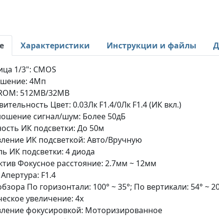
е
Характеристики
Инструкции и файлы
Д
ца 1/3": CMOS
ешение: 4Мп
ROM: 512MB/32MB
вительность Цвет: 0.03Лк F1.4/0Лк F1.4 (ИК вкл.)
ошение сигнал/шум: Более 50дБ
ость ИК подсветки: До 50м
ление ИК подсветкой: Авто/Вручную
ь ИК подсветки: 4 диода
тив Фокусное расстояние: 2.7мм ~ 12мм
 Апертура: F1.4
обзора По горизонтали: 100° ~ 35°; По вертикали: 54° ~ 2
еское увеличение: 4x
вление фокусировкой: Моторизированное