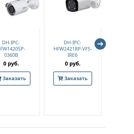
DH-IPC-
DH-IPC-
DH-
FW1420SP-
HFW2421RP-VFS-
HFW242
0360B
IRE6
I
0 руб.
0 руб.
0 
Заказать
Заказать
Зак