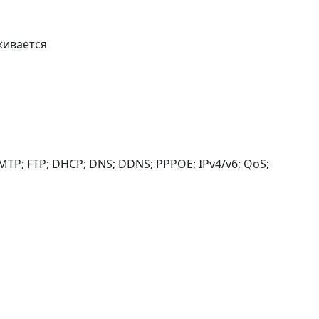
живается
MTP; FTP; DHCP; DNS; DDNS; PPPOE; IPv4/v6; QoS;