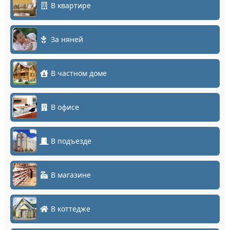
В квартире
За няней
В частном доме
В офисе
В подъезде
В магазине
В коттедже