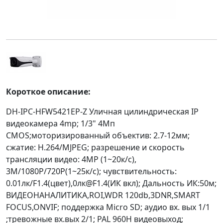
Короткое описание:
DH-IPC-HFW5421EP-Z Уличная цилиндрическая IP
видеокамера 4mp; 1/3" 4Mп
CMOS;моторизированный объектив: 2.7-12мм;
сжатие: H.264/MJPEG; разрешение и скорость
трансляции видео: 4MP (1~20к/с),
3M/1080P/720P(1~25к/c); чувствительность:
0.01лк/F1.4(цвет),0лк@F1.4(ИК вкл); Дальность ИК:50м;
ВИДЕОНАНАЛИТИКА,ROI,WDR 120db,3DNR,SMART
FOCUS,ONVIF; поддержка Micro SD; аудио вх. вых 1/1
;тревожные вх.вых 2/1; PAL 960H видеовыход;