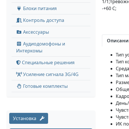
1/1;тревожн
Блоки питания
-+60 С;
Контроль доступа
Аксессуары
Описани
Аудиодомофоны и
Интеркомы
Тип у
Тип к
Специальные решения
Среда
Усиление сигнала 3G/4G
Тип 
Разме
Готовые комплекты
Общее
Кадро
День/
Чувст
Чувст
Установка
ИК по