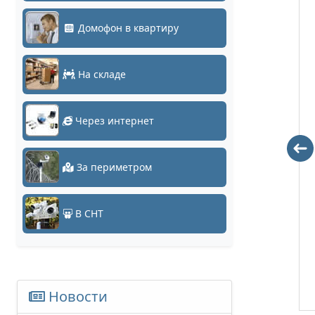
Домофон в квартиру
На складе
Через интернет
DH-SD50225U-
DH-SD59131U-
HNI
HNI
За периметром
0 руб.
0 руб.
Заказать
В СНТ
Заказать
Новости