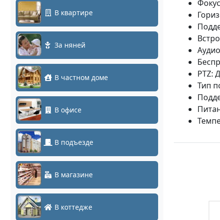
Фокус
В квартире
Гориз
Подде
Встро
За няней
Аудио
Беспр
PTZ: 
В частном доме
Тип п
Подде
Питан
В офисе
Темпер
В подъезде
В магазине
В коттедже