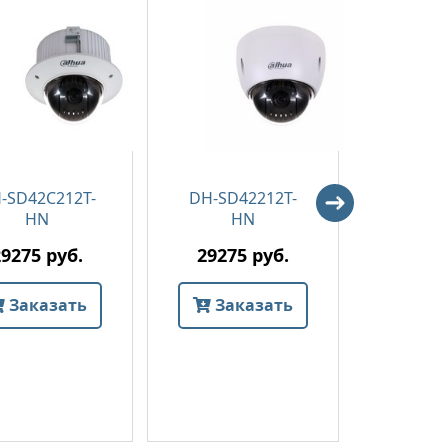
-SD42C212T-
DH-SD42212T-
DH-SD
HN
HN
29275 руб.
29275 руб.
0 
Заказать
Заказать
Зак