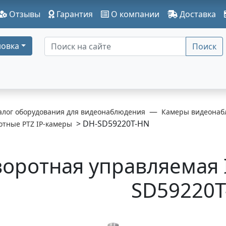
Отзывы
Гарантия
О компании
Доставка
овка
Поиск
алог оборудования для видеонаблюдения
Камеры видеонаб
> DH-SD59220T-HN
отные PTZ IP-камеры
оротная управляемая 
SD59220T