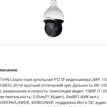
описание:
T-HN Скоростная купольная PTZ IP видеокамера 2MP; 1/2
CMOS; 20-ти кратный оптический зум; Дальность ИК: 100
; разрешение и скорость трансляции видео: 1080P (1~25к
чувствительность: 0.05лк/F1.6(цвет), 0лк@F1.6(ИК вкл.);
ИТИКА,DWDR, 3DNR,ONVIF; поддержка Micro SD; аудио 