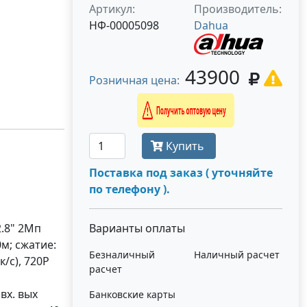
Артикул:
Производитель:
НФ-00005098
Dahua
43900
Розничная цена:
Получить оптовую цену
Купить
Поставка под заказ ( уточняйте
по телефону ).
.8" 2Mп
Варианты оплаты
м; сжатие:
Безналичный
Наличный расчет
/с), 720P
расчет
вх. вых
Банковские карты