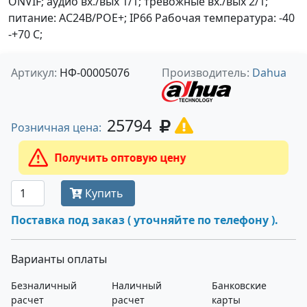
ONVIF; аудио вх./вых 1/1; тревожные вх./вых 2/1;
питание: AC24В/PОE+; IP66 Рабочая температура: -40
-+70 С;
Артикул:
НФ-00005076
Производитель:
Dahua
25794
Розничная цена:
Получить оптовую цену
Купить
Поставка под заказ ( уточняйте по телефону ).
Варианты оплаты
Безналичный
Наличный
Банковские
расчет
расчет
карты