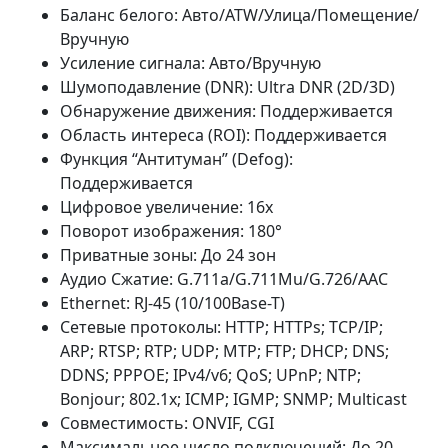
Баланс белого: Авто/ATW/Улица/Помещение/
Вручную
Усиление сигнала: Авто/Вручную
Шумоподавление (DNR): Ultra DNR (2D/3D)
Обнаружение движения: Поддерживается
Область интереса (ROI): Поддерживается
Функция “Антитуман” (Defog):
Поддерживается
Цифровое увеличение: 16x
Поворот изображения: 180°
Приватные зоны: До 24 зон
Аудио Сжатие: G.711a/G.711Mu/G.726/AAC
Ethernet: RJ-45 (10/100Base-T)
Сетевые протоколы: HTTP; HTTPs; TCP/IP;
ARP; RTSP; RTP; UDP; MTP; FTP; DHCP; DNS;
DDNS; PPPOE; IPv4/v6; QoS; UPnP; NTP;
Bonjour; 802.1x; ICMP; IGMP; SNMP; Multicast
Совместимость: ONVIF, CGI
Максимальное число подключений: До 20