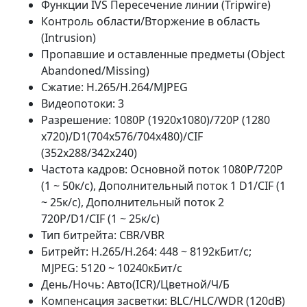
Функции IVS Пересечение линии (Tripwire)
Контроль области/Вторжение в область
(Intrusion)
Пропавшие и оставленные предметы (Object
Abandoned/Missing)
Сжатие: H.265/H.264/MJPEG
Видеопотоки: 3
Разрешение: 1080P (1920x1080)/720P (1280
x720)/D1(704x576/704x480)/CIF
(352x288/342x240)
Частота кадров: Основной поток 1080P/720P
(1 ~ 50к/с), Дополнительный поток 1 D1/CIF (1
~ 25к/с), Дополнительный поток 2
720P/D1/CIF (1 ~ 25к/с)
Тип битрейта: CBR/VBR
Битрейт: H.265/H.264: 448 ~ 8192кБит/с;
MJPEG: 5120 ~ 10240кБит/с
День/Ночь: Авто(ICR)/Цветной/Ч/Б
Компенсация засветки: BLC/HLC/WDR (120dB)