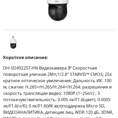
Короткое описание:
DH-SD49225T-HN Видеокамера IP Скоростная
поворотная уличная 2Мп;1/2.8" STARVIS™ CMOS; 25x
кратное оптическое увеличение; Дальность ИК: 100
м; сжатие: H.265+/H.265/H.264+/H.264; разрешение и
скорость трансляции видео: 1080P (1~25к/с) ; 3
потокачувствительность: 0.005 лк/F1.6(цвет), 0.0005
лк/F1.6(ч/б); 0 лк/F1.6(ИК вкл)поддержка Micro SD,
ВИДЕОАНАЛИТИКА, детекция лиц, WDR 120 дБ, 3DNR,