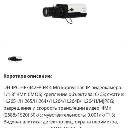
Короткое описание:
DH-IPC-HF7442FP-FR 4 Mп корпусная IP-видеокамера.
1/1.8” 4Мп CMOS; крепление объектива: C/CS; сжатие:
H.265+/H.265/H.264+/H.264/H.264B/H.264H/MJPEG;
разрешение и скорость трансляции видео: 4Мп
(2688х1520) 50к/с; чувствительность: 0.001лк/F1.5;
Видеоаналитика: детектор лиц, охрана периметра,