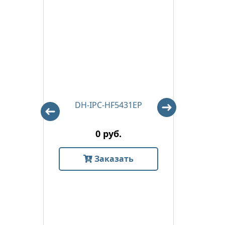
-E
DH-IPC-HF5431EP
DH
0 руб.
Заказать