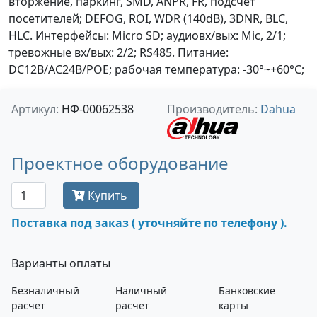
вторжение, паркинг, SMD, ANPR, FR, подсчет
посетителей; DEFOG, ROI, WDR (140dB), 3DNR, BLC,
HLC. Интерфейсы: Micro SD; аудиовх/вых: Mic, 2/1;
тревожные вх/вых: 2/2; RS485. Питание:
DC12В/AC24В/PОE; рабочая температура: -30°~+60°С;
Артикул:
НФ-00062538
Производитель:
Dahua
Проектное оборудование
Купить
Поставка под заказ ( уточняйте по телефону ).
Варианты оплаты
Безналичный
Наличный
Банковские
расчет
расчет
карты