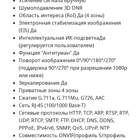
Усиление сигнала Вручную
Шумоподавление 3D DNR
Область интереса (RoI) Да (4 зоны)
Электронная стабилизация изображения
(EIS) Да
Интеллектуальная ИК-подсветкаДа
(регулируется пользователем)
Функция "Антитуман" Да
Поворот изображения 0°/90°/180°/270°
(поддержка 90°/270° при разрешении 1080p
или ниже)
Зеркалирование Да
Приватные зоны 4 зоны
Сжатие G.711a, G.711Mu, G726, AAC
Сеть RJ-45 (100/1000 Base-T)
Сетевые протоколы HTTP, TCP, ARP, RTSP, RTP,
UDP, RTCP, SMTP, FTP, DHCP, DNS, DDNS,
PPPoE, IPv4/v6, SNMP, QoS, UPnP, NTP
Совместимость ONVIF(профиль S/профиль