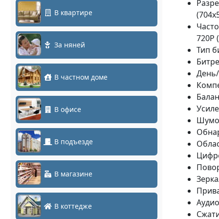
Разре
В квартире
(704x
Часто
720P (
За няней
Тип б
Битре
День/
В частном доме
Компе
Балан
Усиле
В офисе
Шумоп
Обна
В подъезде
Облас
Цифро
Повор
В магазине
Зерка
Прива
Ауди
В коттедже
Сжати