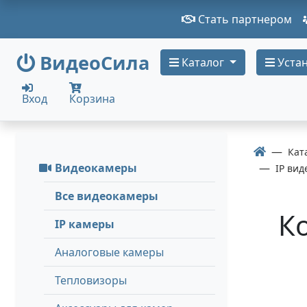
Стать партнером
ВидеоСила
Каталог
Устан
Вход
Корзина
Кат
Видеокамеры
IP вид
Все видеокамеры
К
IP камеры
Аналоговые камеры
Тепловизоры