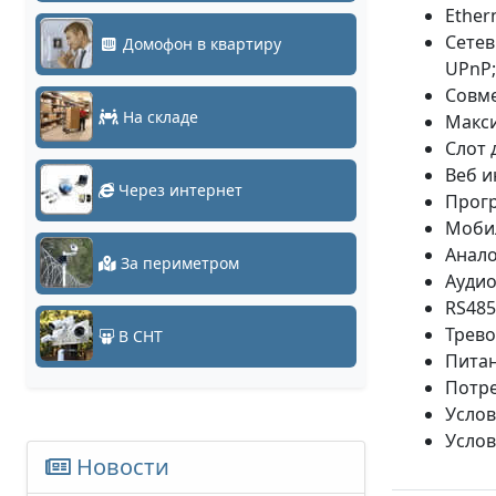
Ethern
Сетев
Домофон в квартиру
UPnP;
Совме
На складе
Макси
Cлот 
Веб и
Через интернет
Прогр
Мобил
Анало
За периметром
Аудио
RS485
Трево
В СНТ
Питани
Потре
Услов
Услов
Новости