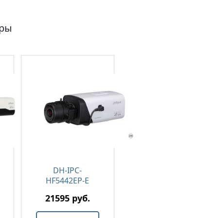
ары
DH-IPC-
HF5442EP-E
21595 руб.