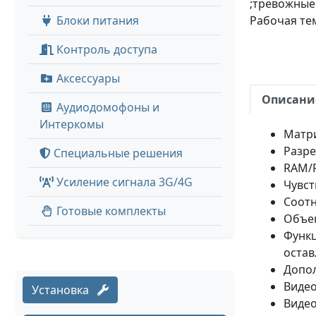
;тревожные 
Блоки питания
Рабочая тем
Контроль доступа
Аксессуары
Описани
Аудиодомофоны и
Интеркомы
Матри
Разр
Специальные решения
RAM/
Усиление сигнала 3G/4G
Чувст
Соотн
Готовые комплекты
Объек
Функц
остав
Допол
Видео
Установка
Видео