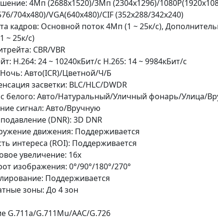
шение: 4Mп (2688x1520)/3Mп (2304x1296)/1080P(1920x108
576/704x480)/VGA(640x480)/CIF (352x288/342x240)
та кадров: Основной поток 4Мп (1 ~ 25к/с), Дополнитель
1 ~ 25к/с)
итрейта: CBR/VBR
йт: H.264: 24 ~ 10240кБит/с H.265: 14 ~ 9984кБит/с
Ночь: Авто(ICR)/Цветной/Ч/Б
нсация засветки: BLC/HLC/DWDR
с белого: Авто/Натуральный/Уличный фонарь/Улица/В
ние сигнал: Авто/Вручную
одавление (DNR): 3D DNR
ружение движения: Поддерживается
ть интереса (ROI): Поддерживается
вое увеличение: 16x
от изображения: 0°/90°/180°/270°
лирование: Поддерживается
тные зоны: До 4 зон
о
е G.711a/G.711Mu/AAC/G.726