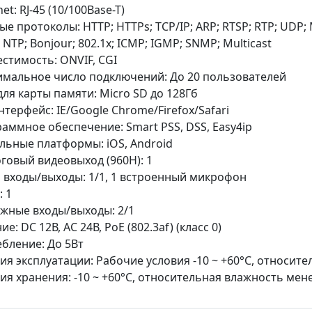
et: RJ-45 (10/100Base-T)
ые протоколы: HTTP; HTTPs; TCP/IP; ARP; RTSP; RTP; UDP; 
 NTP; Bonjour; 802.1x; ICMP; IGMP; SNMP; Multicast
стимость: ONVIF, CGI
мальное число подключений: До 20 пользователей
для карты памяти: Micro SD до 128Гб
нтерфейс: IE/Google Chrome/Firefox/Safari
аммное обеспечение: Smart PSS, DSS, Easy4ip
ьные платформы: iOS, Android
говый видеовыход (960H): 1
 входы/выходы: 1/1, 1 встроенный микрофон
: 1
жные входы/выходы: 2/1
е: DC 12В, AС 24В, PoE (802.3af) (класс 0)
бление: До 5Вт
ия эксплуатации: Рабочие условия -10 ~ +60°C, относит
ия хранения: -10 ~ +60°C, относительная влажность мен