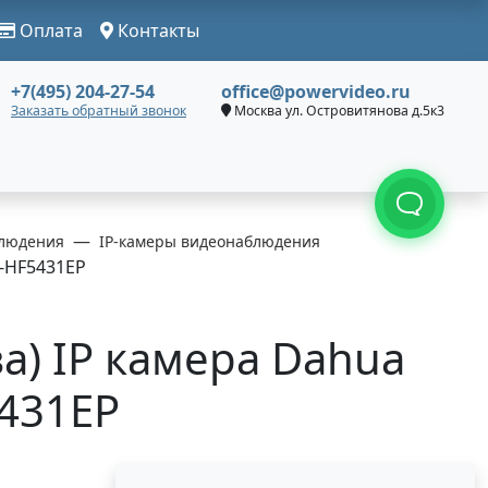
Оплата
Контакты
+7(495) 204-27-54
office@powervideo.ru
Заказать обратный звонок
Москва ул. Островитянова д.5к3
людения
IP-камеры видеонаблюдения
-HF5431EP
а) IP камера Dahua
431EP