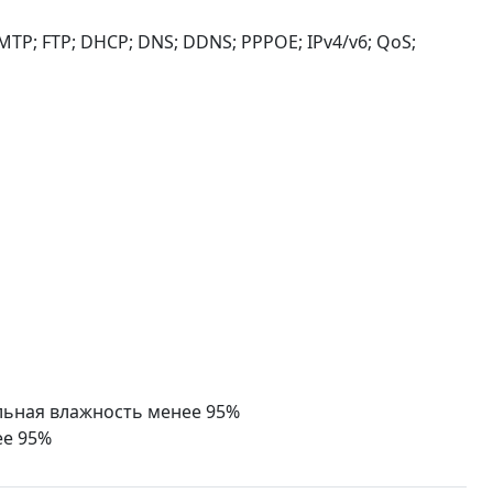
MTP; FTP; DHCP; DNS; DDNS; PPPOE; IPv4/v6; QoS;
ельная влажность менее 95%
ее 95%