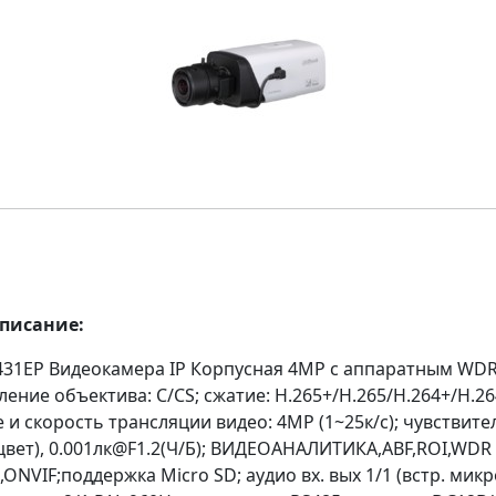
описание:
431EP Видеокамера IP Корпусная 4MP с аппаратным WDR
ение объектива: C/CS; сжатие: H.265+/H.265/H.264+/H.26
и скорость трансляции видео: 4MP (1~25к/с); чувствите
(цвет), 0.001лк@F1.2(Ч/Б); ВИДЕОАНАЛИТИКА,ABF,ROI,WDR
ONVIF;поддержка Micro SD; аудио вх. вых 1/1 (встр. мик