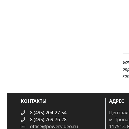
Вс
оп
ха
КОНТАКТЫ
АДРЕС
8 (495) 204-27-54
Централ
8 (495) 769-76-28
м. Троп
office@powervideo.ru
117513, 