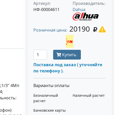
Артикул:
Производитель:
НФ-00004611
Dahua
20190
Розничная цена:
Получить оптовую цену
Купить
Поставка под заказ ( уточняйте
по телефону ).
;1/3" 4Mп
Варианты оплаты
4;
Безналичный
Наличный расчет
льность:
расчет
рофон)
Банковские карты