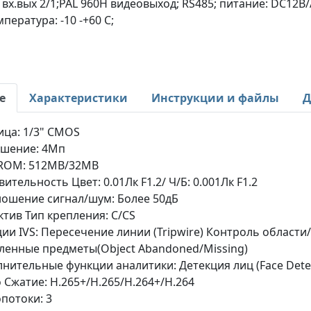
вх.вых 2/1;PAL 960H видеовыход; RS485; питание: DC12В
пература: -10 -+60 С;
е
Характеристики
Инструкции и файлы
Д
ца: 1/3" CMOS
ешение: 4Мп
ROM: 512MB/32MB
вительность Цвет: 0.01Лк F1.2/ Ч/Б: 0.001Лк F1.2
ошение сигнал/шум: Более 50дБ
тив Тип крепления: C/CS
ии IVS: Пересечение линии (Tripwire) Контроль области
ленные предметы(Object Abandoned/Missing)
нительные функции аналитики: Детекция лиц (Face Dete
 Сжатие: H.265+/H.265/H.264+/H.264
потоки: 3