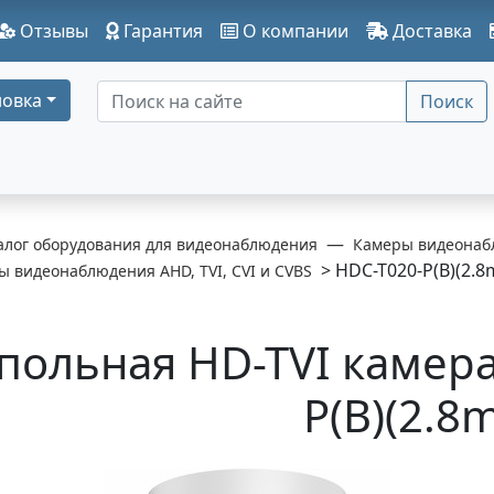
Отзывы
Гарантия
О компании
Доставка
овка
Поиск
алог оборудования для видеонаблюдения
Камеры видеонаб
> HDC-T020-P(B)(2.
 видеонаблюдения AHD, TVI, CVI и CVBS
польная HD-TVI камера
P(B)(2.8