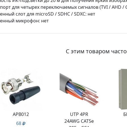
ость ИК-подсветки до 20 м для получения ярких изобр
порт для четырех переключаемых сигналов (TVI / AHD / C
енный слот для microSD / SDHC / SDXC: нет
енный микрофон: нет
С этим товаром част
APB012
UTP 4PR
Б
24AWG CAT5e
68