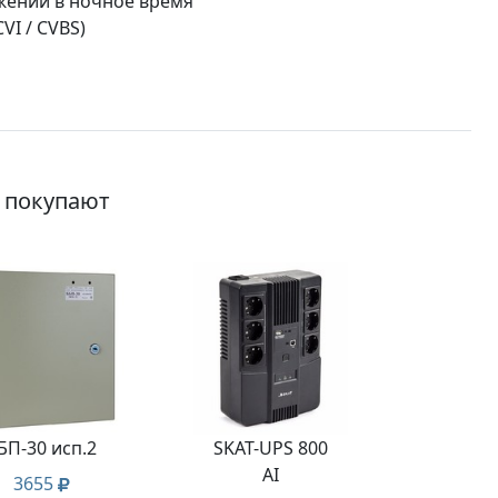
ажений в ночное время
VI / CVBS)
о покупают
БП-30 исп.2
SKAT-UPS 800
AI
3655