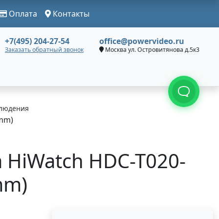
Оплата
Контакты
+7(495) 204-27-54
office@powervideo.ru
Заказать обратный звонок
Москва ул. Островитянова д.5к3
людения
8mm)
 HiWatch HDC-T020-
mm)