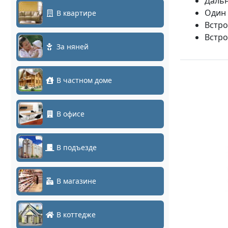
Дальн
Один 
В квартире
Встро
Встро
За няней
В частном доме
В офисе
В подъезде
В магазине
В коттедже