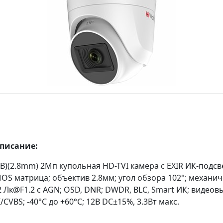
описание:
B)(2.8mm) 2Мп купольная HD-TVI камера с EXIR ИК-подсв
OS матрица; объектив 2.8мм; угол обзора 102°; механич
2 Лк@F1.2 с AGN; OSD, DNR; DWDR, BLC, Smart ИК; видеовы
/CVBS; -40°С до +60°С; 12В DC±15%, 3.3Вт макс.