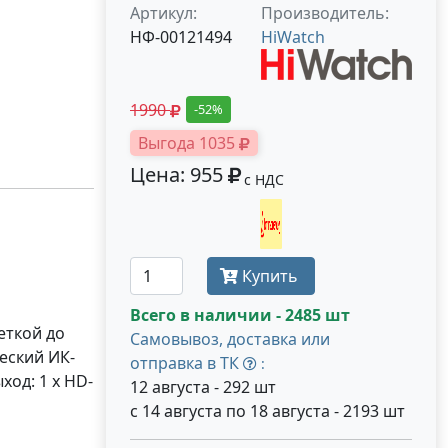
Артикул:
Производитель:
НФ-00121494
HiWatch
1990
-52%
Выгода 1035
Цена: 955
с НДС
Получить оптовую цену
Купить
Всего в наличии - 2485 шт
еткой до
Самовывоз, доставка или
еский ИК-
отправка в ТК
:
ход: 1 х HD-
12 августа - 292 шт
с 14 августа по 18 августа - 2193 шт