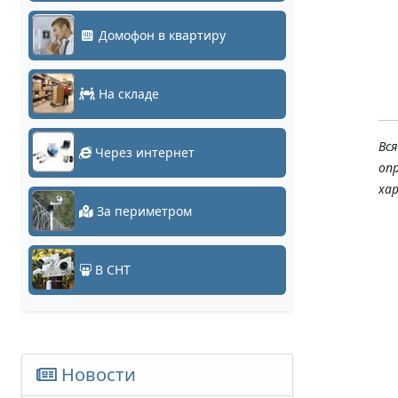
Домофон в квартиру
На складе
Вс
Через интернет
оп
ха
За периметром
В СНТ
Новости