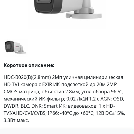
Короткое описание:
HDC-B020(B)(2.8mm) 2Мп уличная цилиндрическая
HD-TVI камера с EXIR ИК-подсветкой до 20м 2MP
CMOS матрица; объектив 2.8мм; угол обзора 96.5°;
механический ИК-фильтр; 0.02 Лк@F1.2 с AGN; OSD,
DWDR, BLC, DNR; Smart ИК; видеовыход: 1 х HD-
TVI/AHD/CVI/CVBS; IP66; -40°С до +60°С; 12В DC±15%,
3.3Вт макс.