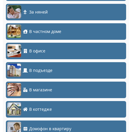
За няней
В частном доме
В офисе
В подъезде
В магазине
В коттедже
Домофон в квартиру