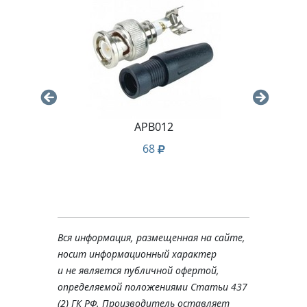
I
APB012
UTP
68
PRO
Вся информация, размещенная на сайте,
носит информационный характер
и не является публичной офертой,
определяемой положениями Статьи 437
(2) ГК РФ. Производитель оставляет