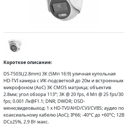
Короткое описание:
DS-T503L(2.8mm) 3К (5Мп 16:9) уличная купольная
HD-TVI камера с ИК-подсветкой до 20м и встроенным
микрофоном (AoC) 3К CMOS матрица; объектив
2.8мм; угол обзора 113°; 3K @ 20 fps, 4 Мп @ 25 fps/30
fps; 0.001 Лк@F1.1; DNR; DWDR; OSD-
меню;видеовыход: 1 х HD-TVI/AHD/CVI/CVBS; аудио по
коаксиальному кабелю (AoC); IP66; -40°С до +60°С; 12В
DC±25%, 2.9 Вт макс.