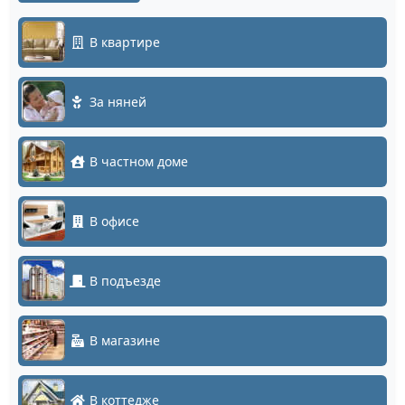
В квартире
За няней
В частном доме
В офисе
В подъезде
В магазине
В коттедже