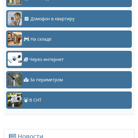
Домофон в квартиру
На складе
Через интернет
За периметром
В СНТ
Новости