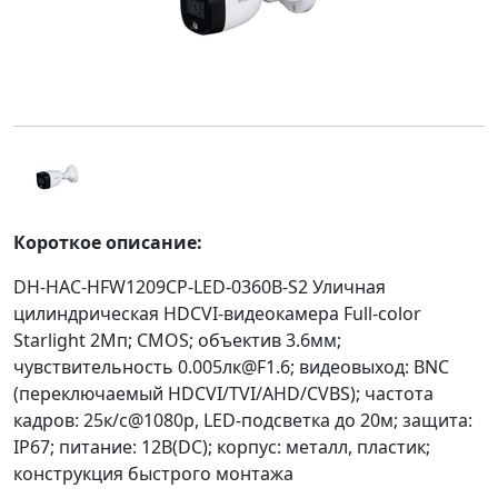
Короткое описание:
DH-HAC-HFW1209CP-LED-0360B-S2 Уличная
цилиндрическая HDCVI-видеокамера Full-color
Starlight 2Mп; CMOS; объектив 3.6мм;
чувствительность 0.005лк@F1.6; видеовыход: BNC
(переключаемый HDCVI/TVI/AHD/CVBS); частота
кадров: 25к/с@1080p, LED-подсветка до 20м; защита:
IP67; питание: 12В(DC); корпус: металл, пластик;
конструкция быстрого монтажа