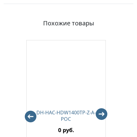
Похожие товары
P-A-
DH-HAC-HDW1400TP-Z-A-
EZ-H
POC
0 руб.