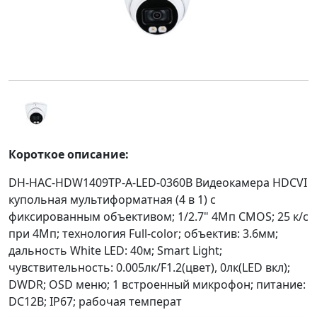
Короткое описание:
DH-HAC-HDW1409TP-A-LED-0360B Видеокамера HDCVI
купольная мультиформатная (4 в 1) с
фиксированным объективом; 1/2.7" 4Mп CMOS; 25 к/с
при 4Мп; технология Full-color; объектив: 3.6мм;
дальность White LED: 40м; Smart Light;
чувствительность: 0.005лк/F1.2(цвет), 0лк(LED вкл);
DWDR; OSD меню; 1 встроенный микрофон; питание:
DC12В; IP67; рабочая температ