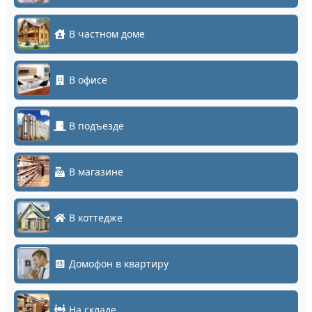
В частном доме
В офисе
В подъезде
В магазине
В коттедже
Домофон в квартиру
На складе