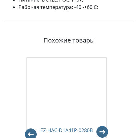
Рабочая температура: -40 -+60 С;
Похожие товары
P-A-
EZ-HAC-D1A41P-0280B
EZ-H