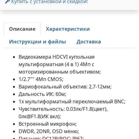
Купить с установкой и скидкой!
Описание
Характеристики
Инструкции и файлы
Доставка
Видеокамера HDCVI купольная
мультиформатная (4 в 1) 4Мп с
моторизированным объективом;
1/2.7"" 4Mп CMOS;
Вариофокальный объектив: 2,7-12мм;
Дальность ИК: 60м;
1x мультиформатный переключаемый BNC;
Чувствительность: 0.03лк/F1.8(цвет),
0лк@F1.8(ИК вкл);
Встроенный микрофон;
DWDR, 2DNR, OSD меню;
Питание: DC12В/POC; IP67;