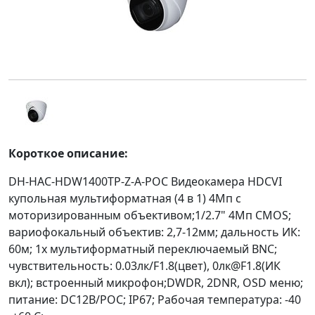
Короткое описание:
DH-HAC-HDW1400TP-Z-A-POC Видеокамера HDCVI
купольная мультиформатная (4 в 1) 4Мп с
моторизированным объективом;1/2.7" 4Mп CMOS;
вариофокальный объектив: 2,7-12мм; дальность ИК:
60м; 1x мультиформатный переключаемый BNC;
чувствительность: 0.03лк/F1.8(цвет), 0лк@F1.8(ИК
вкл); встроенный микрофон;DWDR, 2DNR, OSD меню;
питание: DC12В/POC; IP67; Рабочая температура: -40