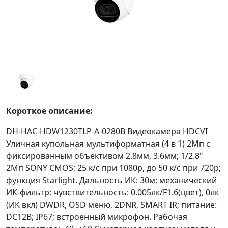
Короткое описание:
DH-HAC-HDW1230TLP-A-0280B Видеокамера HDCVI
Уличная купольная мультиформатная (4 в 1) 2Мп с
фиксированным объективом 2.8мм, 3.6мм; 1/2.8"
2Mп SONY CMOS; 25 к/с при 1080p, до 50 к/с при 720p;
функция Starlight. Дальность ИК: 30м; механический
ИК-фильтр; чувствительность: 0.005лк/F1.6(цвет), 0лк
(ИК вкл) DWDR, OSD меню, 2DNR, SMART IR; питание:
DC12В; IP67; встроенный микрофон. Рабочая