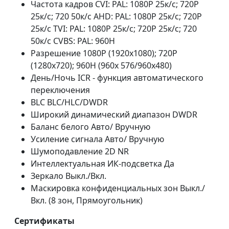
Частота кадров CVI: PAL: 1080P 25к/с; 720P
25к/с; 720 50к/с AHD: PAL: 1080P 25к/с; 720P
25к/с TVI: PAL: 1080P 25к/с; 720P 25к/с; 720
50к/с CVBS: PAL: 960H
Разрешение 1080P (1920x1080); 720P
(1280x720); 960H (960x 576/960x480)
День/Ночь ICR - функция автоматического
переключения
BLC BLC/HLC/DWDR
Широкий динамический диапазон DWDR
Баланс белого Авто/ Вручную
Усиление сигнала Авто/ Вручную
Шумоподавление 2D NR
Интеллектуальная ИК-подсветка Да
Зеркало Выкл./Вкл.
Маскировка конфиденциальных зон Выкл./
Вкл. (8 зон, Прямоугольник)
Сертификаты