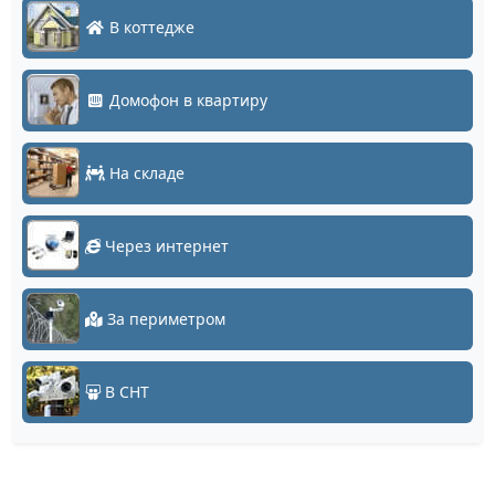
В коттедже
Домофон в квартиру
На складе
Через интернет
За периметром
В СНТ