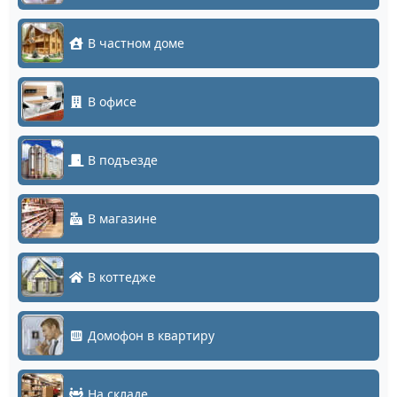
В частном доме
В офисе
В подъезде
В магазине
В коттедже
Домофон в квартиру
На складе