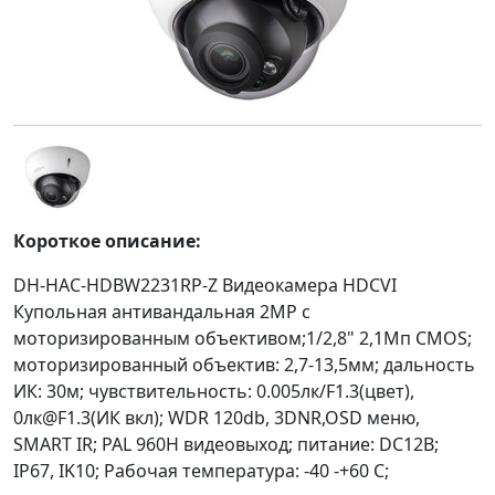
Короткое описание:
DH-HAC-HDBW2231RP-Z Видеокамера HDCVI
Купольная антивандальная 2MP c
моторизированным объективом;1/2,8" 2,1Mп CMOS;
моторизированный объектив: 2,7-13,5мм; дальность
ИК: 30м; чувствительность: 0.005лк/F1.3(цвет),
0лк@F1.3(ИК вкл); WDR 120db, 3DNR,OSD меню,
SMART IR; PAL 960H видеовыход; питание: DC12В;
IP67, IK10; Рабочая температура: -40 -+60 С;