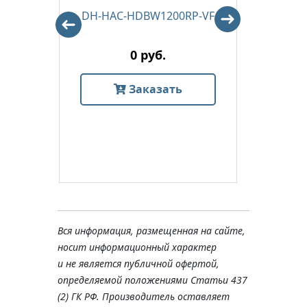
P-M-
DH-HAC-HDBW1200RP-VF
DH-H
0 руб.
Заказать
Вся информация, размещенная на сайте,
носит информационный характер
и не является публичной офертой,
определяемой положениями Статьи 437
(2) ГК РФ. Производитель оставляет