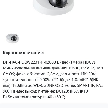
Короткое описание:
DH-HAC-HDBW2231FP-0280B Видеокамера HDCVI
Мини-купольная антивандальная 1080P;1/2.8" 2,1Mп
CMOS; фикс. объектив: 2,8мм; дальность ИК: 20м;
чувствительность: 0.005лк/F1,6(цвет), 0лк@F1,6(ИК
вкл); 120dB true WDR, 3DNR,OSD меню, SMART IR; PAL
960H видеовыход; питание: DC12В; IP67, IK10;
Рабочая температура: -40 -+60 С;