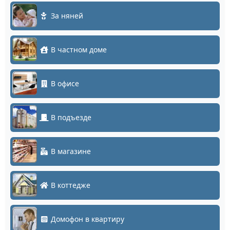
За няней
В частном доме
В офисе
В подъезде
В магазине
В коттедже
Домофон в квартиру