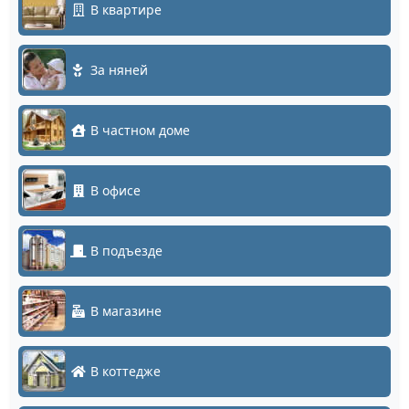
В квартире
За няней
В частном доме
В офисе
В подъезде
В магазине
В коттедже