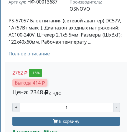
НФ-00013687
Артикул:
Производитель:
OSNOVO
PS-57057 Блок питания (сетевой адаптер) DC57V,
1A (57Вт макс.). Диапазон входных напряжений:
AC100-240V. Штекер 2.1x5.5мм. Размеры (ШхВхГ):
122x40x60мм. Рабочая температу ...
Полное описание
2762
-15%
Выгода 414
Цена: 2348
с НДС
+
-
В корзину
В наличии - 65 шт