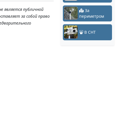
не является публичной
За
оставляет за собой право
периметром
редварительного
В СНТ