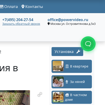
Оплата
Контакты
+7(495) 204-27-54
office@powervideo.ru
Заказать обратный звонок
Москва ул. Островитянова д.5к3
Установка
2
ия в
В квартире
За няней
В частном
доме