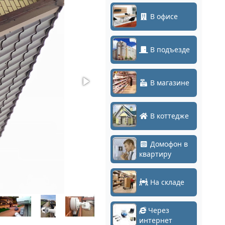
В офисе
В подъезде
В магазине
В коттедже
Домофон в
квартиру
На складе
Через
интернет