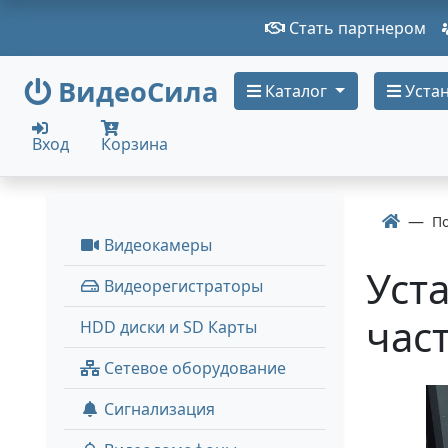
Стать партнером
ВидеоСила
Каталог
Устан
Вход
Корзина
П
Видеокамеры
Уст
Видеорегистраторы
час
HDD диски и SD Карты
Сетевое оборудование
Сигнализация