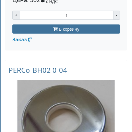
с НДС
+
-
В корзину
Заказ
PERCo-BH02 0-04