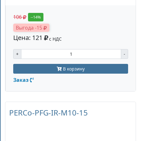
106
--14%
Выгода -15
Цена: 121
с НДС
+
-
В корзину
Заказ
PERCo-PFG-IR-M10-15