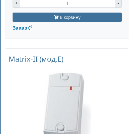
+
-
В корзину
Заказ
Matrix-II (мод.E)