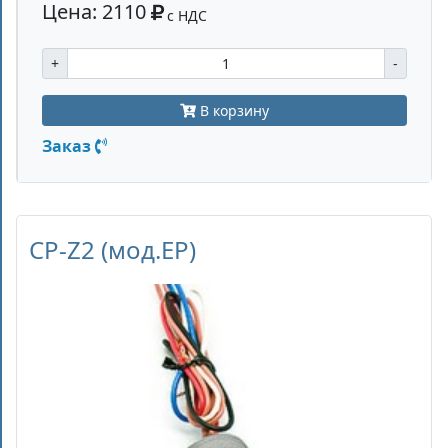
Цена: 2110
с НДС
+
-
В корзину
Заказ
CP-Z2 (мод.EP)