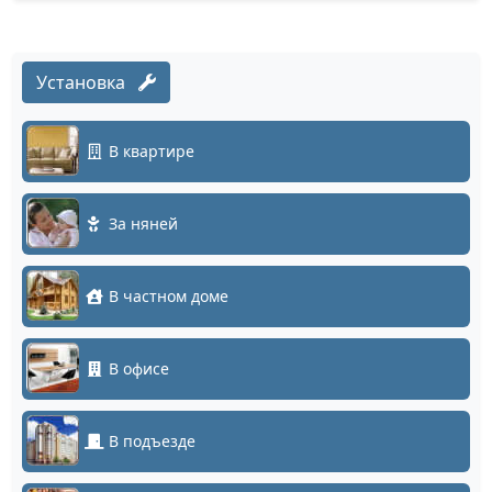
Установка
В квартире
За няней
В частном доме
В офисе
В подъезде