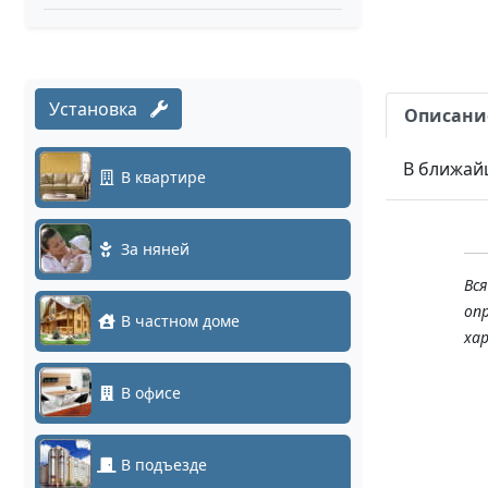
Установка
Описани
В ближай
В квартире
За няней
Вс
оп
В частном доме
ха
В офисе
В подъезде