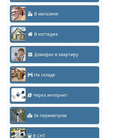
В магазине
В коттедже
Домофон в квартиру
На складе
Через интернет
За периметром
В СНТ