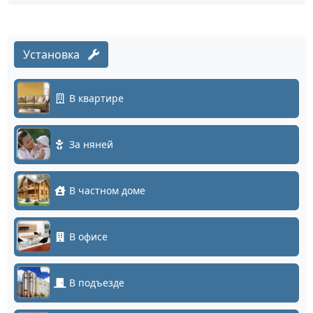
Установка
В квартире
За няней
В частном доме
В офисе
В подъезде