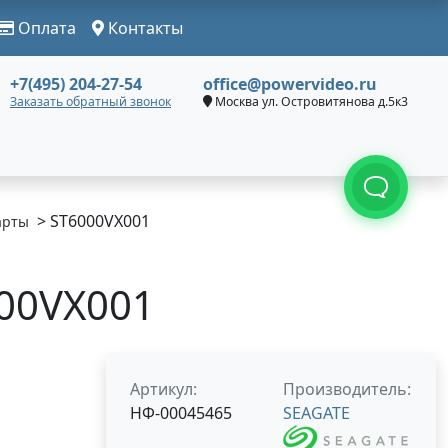
Оплата
Контакты
+7(495) 204-27-54
office@powervideo.ru
Заказать обратный звонок
Москва ул. Островитянова д.5к3
> ST6000VX001
арты
00VX001
Артикул:
Производитель:
НФ-00045465
SEAGATE