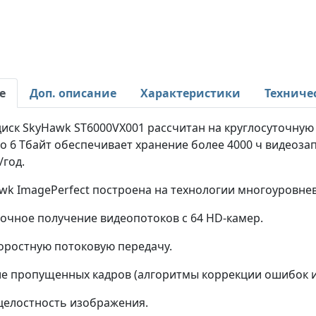
е
Доп. описание
Характеристики
Техниче
иск SkyHawk ST6000VX001 рассчитан на круглосуточную 
о 6 Тбайт обеспечивает хранение более 4000 ч видеоза
/год.
wk ImagePerfect построена на технологии многоуровне
точное получение видеопотоков с 64 HD-камер.
оростную потоковую передачу.
ие пропущенных кадров (алгоритмы коррекции ошибок и
целостность изображения.