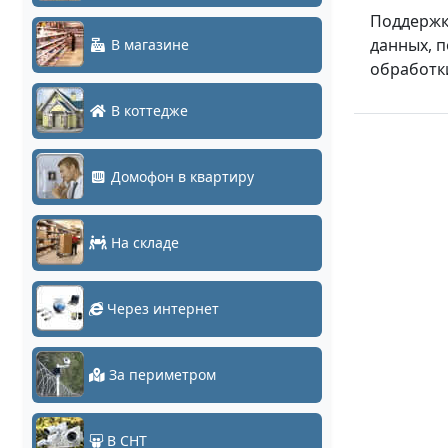
Поддержку
данных, 
В магазине
обработк
В коттедже
Домофон в квартиру
На складе
Через интернет
За периметром
В СНТ