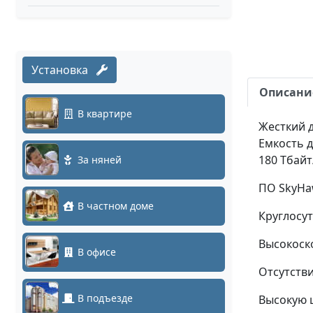
Установка
Описани
В квартире
Жесткий д
Емкость д
180 Тбайт
За няней
ПО SkyHa
В частном доме
Круглосу
Высокоск
В офисе
Отсутств
В подъезде
Высокую 