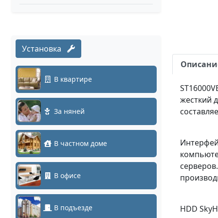
Установка
Описани
В квартире
ST16000VE
жесткий 
составляе
За няней
Интерфейс
В частном доме
компьюте
серверов.
В офисе
производ
В подъезде
HDD SkyH