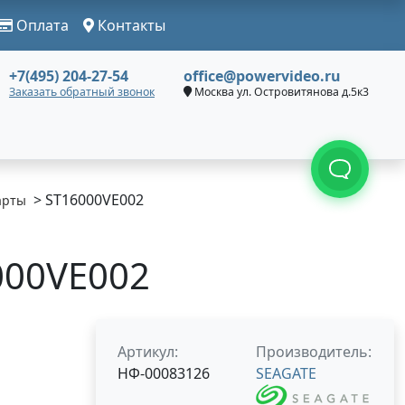
Оплата
Контакты
+7(495) 204-27-54
office@powervideo.ru
Заказать обратный звонок
Москва ул. Островитянова д.5к3
> ST16000VE002
арты
000VE002
Артикул:
Производитель:
НФ-00083126
SEAGATE