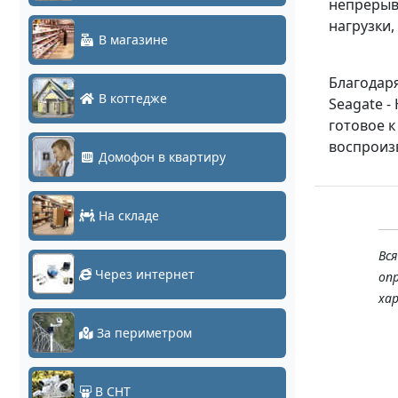
непрерыв
нагрузки
В магазине
Благодаря
В коттедже
Seagate 
готовое 
воспроиз
Домофон в квартиру
На складе
Вс
Через интернет
оп
ха
За периметром
В СНТ