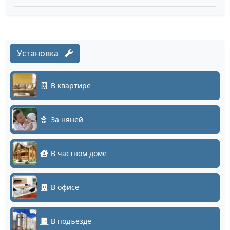
Установка
В квартире
За няней
В частном доме
В офисе
В подъезде