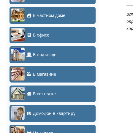
Вс
В частном доме
оп
ха
В офисе
В подъезде
В магазине
В коттедже
Домофон в квартиру
На складе