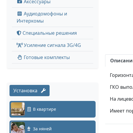
Аксессуары
Аудиодомофоны и
Интеркомы
Специальные решения
Усиление сигнала 3G/4G
Готовые комплекты
Описани
Горизонт
ГКО выпо
Установка
На лицев
В квартире
Имеет по
За няней