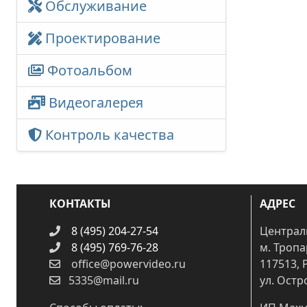
Обслуживание
Проектирование
Фотоальбом
Видеогалерея
Контроль качества
КОНТАКТЫ
АДРЕС
8 (495) 204-27-54
Централ
8 (495) 769-76-28
м. Троп
office@powervideo.ru
117513, 
5335@mail.ru
ул. Остр