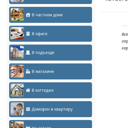
В частном доме
В офисе
Вс
оп
ха
В подъезде
В магазине
В коттедже
Домофон в квартиру
На складе