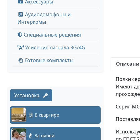
Аксессуары
Аудиодомофоны и
Интеркомы
Специальные решения
Усиление сигнала 3G/4G
Готовые комплекты
Описани
Полки се
Имеют дв
прохожде
Установка
Серия МС 
В квартире
Поставля
Использу
За няней
по ГОСТ 2