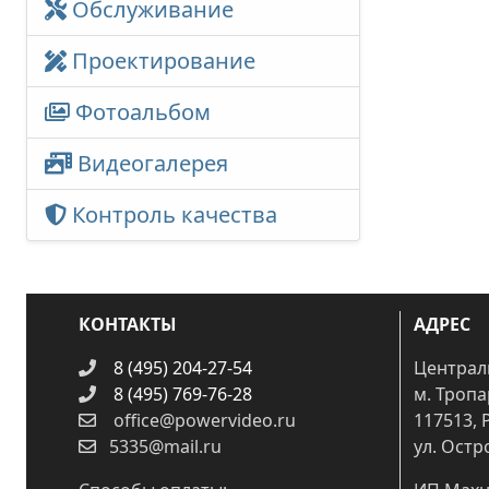
Обслуживание
Проектирование
Фотоальбом
Видеогалерея
Контроль качества
КОНТАКТЫ
АДРЕС
8 (495) 204-27-54
Централ
8 (495) 769-76-28
м. Троп
office@powervideo.ru
117513, 
5335@mail.ru
ул. Остр