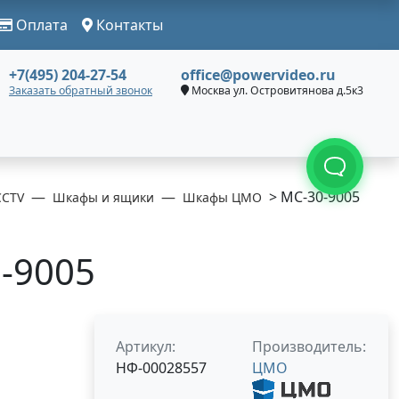
Оплата
Контакты
+7(495) 204-27-54
office@powervideo.ru
Заказать обратный звонок
Москва ул. Островитянова д.5к3
> МС-30-9005
CCTV
Шкафы и ящики
Шкафы ЦМО
-9005
Артикул:
Производитель:
НФ-00028557
ЦМО