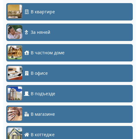
В квартире
За няней
В частном доме
В офисе
В подъезде
В магазине
В коттедже