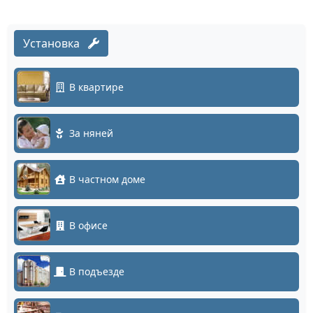
Установка
В квартире
За няней
В частном доме
В офисе
В подъезде