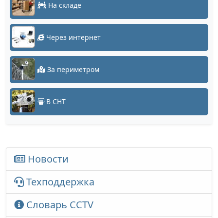
На складе
Через интернет
За периметром
В СНТ
Новости
Техподдержка
Словарь CCTV