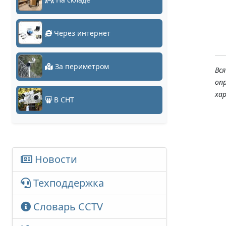
Через интернет
За периметром
Вс
оп
ха
В СНТ
Новости
Техподдержка
Словарь CCTV