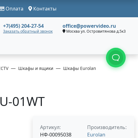
Оплата
Контакты
+7(495) 204-27-54
office@powervideo.ru
Заказать обратный звонок
Москва ул. Островитянова д.5к3
CCTV
Шкафы и ящики
Шкафы Eurolan
1U-01WT
Артикул:
Производитель:
НФ-00095038
Eurolan