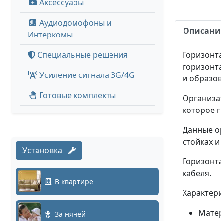
Аксессуары
Аудиодомофоны и
Описани
Интеркомы
Специальные решения
Горизонт
горизонт
Усиление сигнала 3G/4G
и образо
Готовые комплекты
Организа
которое г
Данные о
стойках и
Установка
Горизонт
кабеля.
В квартире
Характери
Матер
За няней