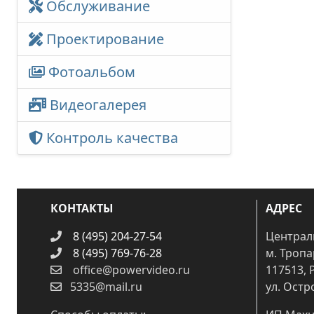
Обслуживание
Проектирование
Фотоальбом
Видеогалерея
Контроль качества
КОНТАКТЫ
АДРЕС
8 (495) 204-27-54
Централ
8 (495) 769-76-28
м. Троп
office@powervideo.ru
117513, 
5335@mail.ru
ул. Остр