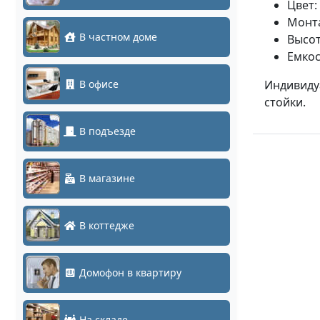
Цвет:
Монта
В частном доме
Высот
Емкос
В офисе
Индивидуа
стойки.
В подъезде
В магазине
В коттедже
Домофон в квартиру
На складе