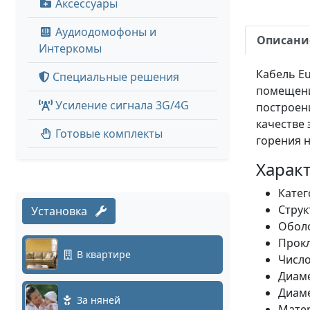
Аксессуары
Аудиодомофоны и
Описани
Интеркомы
Кабель Eu
Специальные решения
помещени
Усиление сигнала 3G/4G
построен
качестве 
Готовые комплекты
горения н
Характ
Катег
Струк
Установка
Обол
Прокл
В квартире
Число
Диаме
Диаме
За няней
Матер