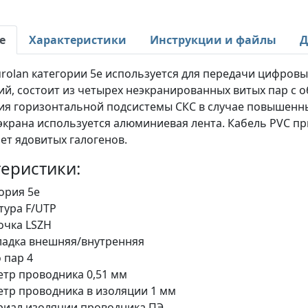
е
Характеристики
Инструкции и файлы
Д
rolan категории 5e используется для передачи цифровы
й, состоит из четырех неэкранированных витых пар с 
ия горизонтальной подсистемы СКС в случае повышенны
экрана используется алюминиевая лента. Кабель PVC пр
ет ядовитых галогенов.
еристики:
ория 5e
тура F/UTP
очка LSZH
адка внешняя/внутренняя
 пар 4
тр проводника 0,51 мм
тр проводника в изоляции 1 мм
иал изоляции проводника ПЭ