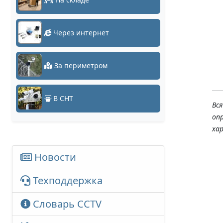
Через интернет
За периметром
В СНТ
Вс
оп
ха
Новости
Техподдержка
Словарь CCTV