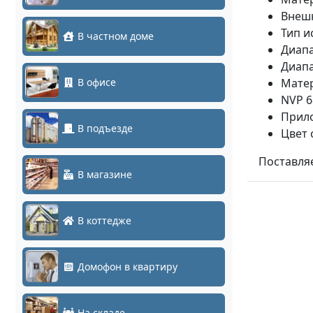
Внешн
Тип и
В частном доме
Диапа
Диапа
В офисе
Матер
NVP 6
Прило
В подъезде
Цвет 
Поставляе
В магазине
В коттедже
Домофон в квартиру
На складе