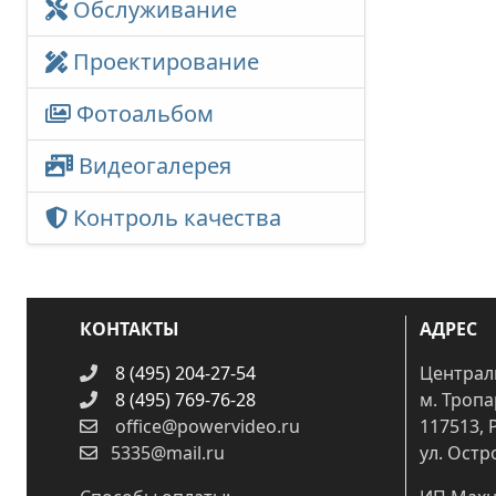
Обслуживание
Проектирование
Фотоальбом
Видеогалерея
Контроль качества
КОНТАКТЫ
АДРЕС
8 (495) 204-27-54
Централ
8 (495) 769-76-28
м. Троп
office@powervideo.ru
117513, 
5335@mail.ru
ул. Остр