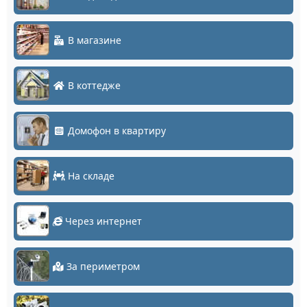
В магазине
В коттедже
Домофон в квартиру
На складе
Через интернет
За периметром