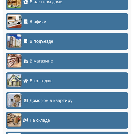
В частном доме
В офисе
В подъезде
В магазине
В коттедже
Домофон в квартиру
На складе