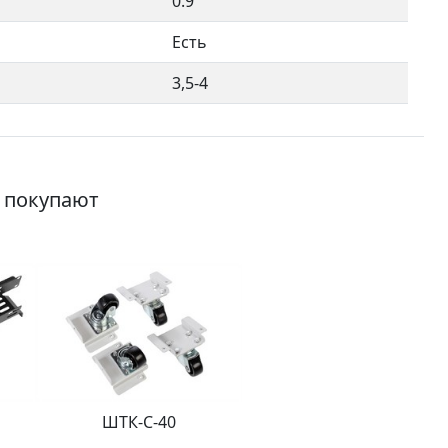
0.9
Есть
3,5-4
о покупают
ШТК-С-40