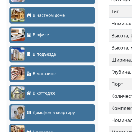
Тип
В частном доме
Номинал
В офисе
Высота, 
Высота,
В подъезде
Ширина,
Глубина,
В магазине
Порт
В коттедже
Количес
Комплек
Домофон в квартиру
Номинал
На складе