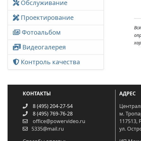
Обслуживание
Проектирование
Вс
Фотоальбом
оп
ха
Видеогалерея
Контроль качества
КОНТАКТЫ
АДРЕС
8 (495) 204-27-54
Централ
8 (495) 769-76-28
м. Троп
office@powervideo.ru
117513, 
5335@mail.ru
ул. Остр