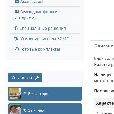
Аксессуары
Аудиодомофоны и
Интеркомы
Специальные решения
Усиление сигнала 3G/4G
Описани
Готовые комплекты
Блок сил
Розетки 
На лицево
Установка
монтажно
Поставляе
В квартире
Характе
За няней
Артикул