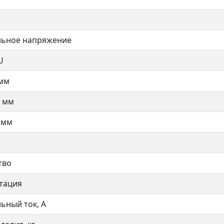
ьное напряжение
U
 мм
 мм
 мм
тво
тация
ьный ток, А