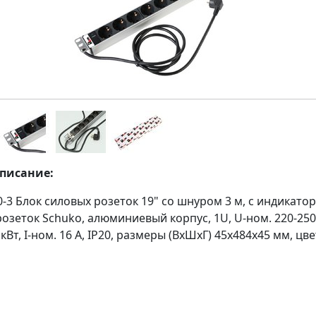
описание:
40-3 Блок силовых розеток 19" со шнуром 3 м, с индикато
розеток Schuko, алюминиевый корпус, 1U, U-ном. 220-250 
 кВт, I-ном. 16 А, IP20, размеры (ВхШхГ) 45х484х45 мм, цв